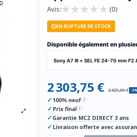
★
★
★
★
★
★
★
★
★
★
Avis:
(0)
EN RUPTURE DE STOCK
Disponible également en plusieu
Sony A7 III + SEL FE 24-70 mm F2.
2 303,75 €
2 425,00 €
-5
✓
100% neuf
i
✓
Prix final
i
✓
Garantie MCZ DIRECT 3 ans
✓
Livraison offerte avec assuran