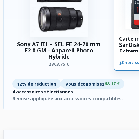
Carte 
Sony A7 III + SEL FE 24-70 mm
SanDis
F2.8 GM - Appareil Photo
Extrem
Hybride
SDXC 3
›
Choisiss
2 303,75 €
68,17 €
12% de réduction
Vous économisez
4 accessoires sélectionnés
Remise appliquée aux accessoires compatibles.
4 accessoires sélectionnés. Remise appliquée aux accessoires