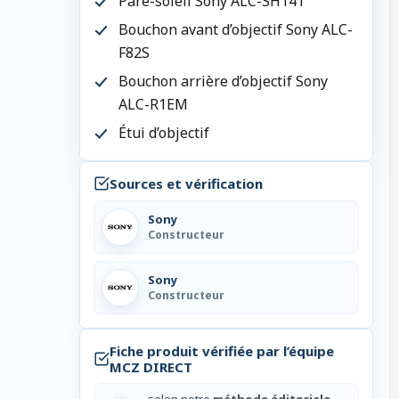
Pare-soleil Sony ALC-SH141
Bouchon avant d’objectif Sony ALC-
F82S
Bouchon arrière d’objectif Sony
ALC-R1EM
Étui d’objectif
Sources et vérification
Sony
Constructeur
Sony
Constructeur
Fiche produit vérifiée par l’équipe
MCZ DIRECT
selon notre
méthode éditoriale
.