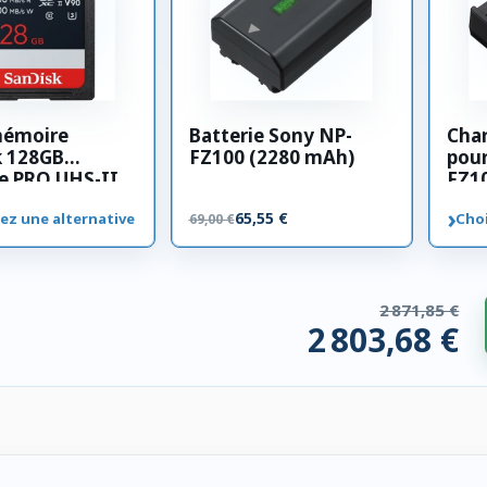
mémoire
Batterie Sony NP-
Cha
k 128GB
FZ100 (2280 mAh)
pour
e PRO UHS-II
FZ1
00 MB/s
›
65,55 €
ez une alternative
Choi
69,00 €
2 871,85 €
2 803,68 €
 compatibles. 68,17 € économisés.