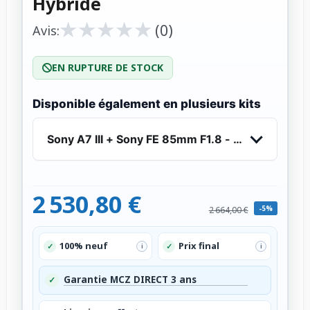
Hybride
★
★
★
★
★
★
★
★
★
★
(0)
Avis:
EN RUPTURE DE STOCK
Disponible également en plusieurs kits
Sony A7 III + Sony FE 85mm F1.8 - Appareil Phot
2 530,80 €
-5%
2 664,00 €
100% neuf
Prix final
✓
✓
i
i
Garantie MCZ DIRECT 3 ans
✓