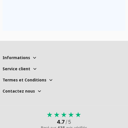
Informations
Service client
Termes et Conditions
Contactez nous
★
★
★
★
★
4.7
/
5
Basé sur
435
avis vérifiés