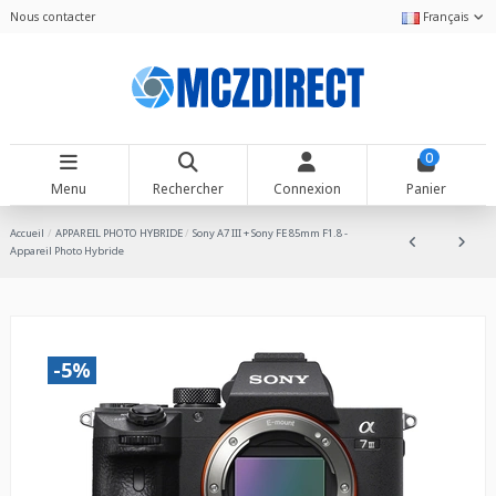
Nous contacter
Français
0
Menu
Rechercher
Connexion
Panier
Accueil
APPAREIL PHOTO HYBRIDE
Sony A7 III + Sony FE 85mm F1.8 -
Appareil Photo Hybride
-5%