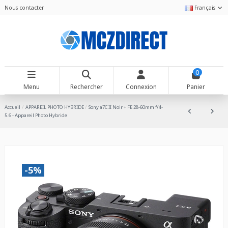
Nous contacter
Français
0
Menu
Rechercher
Connexion
Panier
Accueil
APPAREIL PHOTO HYBRIDE
Sony a7C II Noir + FE 28-60mm f/4-
5.6 - Appareil Photo Hybride
-5%