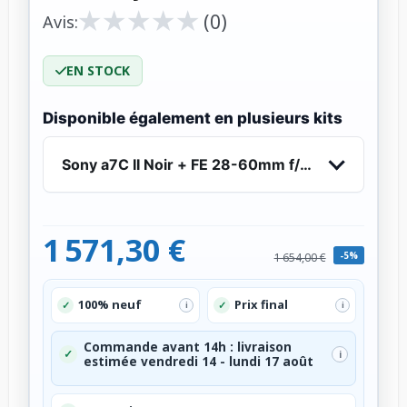
★
★
★
★
★
★
★
★
★
★
(0)
Avis:
EN STOCK
Disponible également en plusieurs kits
Sony a7C II Noir + FE 28-60mm f/4-5.6 - Appare
1 571,30 €
-5%
1 654,00 €
100% neuf
Prix final
✓
✓
i
i
Commande avant 14h : livraison
✓
i
estimée vendredi 14 - lundi 17 août