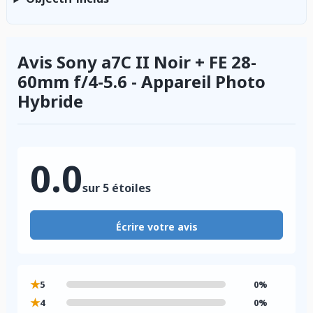
Avis Sony a7C II Noir + FE 28-
60mm f/4-5.6 - Appareil Photo
Hybride
0.0
sur 5 étoiles
Écrire votre avis
★
5
0%
★
4
0%