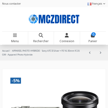
Nous contacter
Français
0
Menu
Rechercher
Connexion
Panier
Accueil
APPAREIL PHOTO HYBRIDE
Sony A7C II Silver + FE 16-35mm f/2.8
GM - Appareil Photo Hybride
-5%