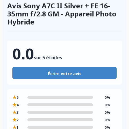
Avis Sony A7C II Silver + FE 16-
35mm f/2.8 GM - Appareil Photo
Hybride
0.0
sur 5 étoiles
Écrire votre avis
★
5
0%
★
4
0%
★
3
0%
★
2
0%
★
1
0%