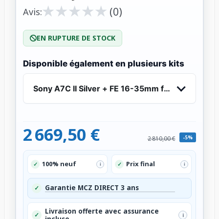
★
★
★
★
★
★
★
★
★
★
(0)
Avis:
EN RUPTURE DE STOCK
Disponible également en plusieurs kits
Sony A7C II Silver + FE 16-35mm f/2.8 GM - App
2 669,50 €
-5%
2 810,00 €
100% neuf
Prix final
✓
✓
i
i
Garantie MCZ DIRECT 3 ans
✓
Livraison offerte avec assurance
✓
i
incluse