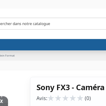
lein Format
Sony FX3 - Caméra
★
★
★
★
★
★
★
★
★
★
Avis:
(0)