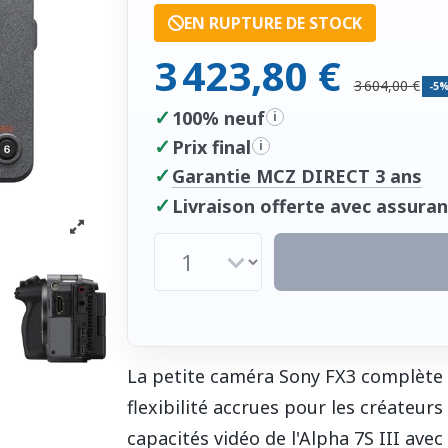
EN RUPTURE DE STOCK
3 423,80 €
3 604,00 €
-5
✓
100% neuf
i
✓
Prix final
i
✓
Garantie MCZ DIRECT 3 ans
✓
Livraison offerte avec assuran
La petite caméra Sony FX3 complète l
flexibilité accrues pour les créateur
capacités vidéo de l'Alpha 7S III ave