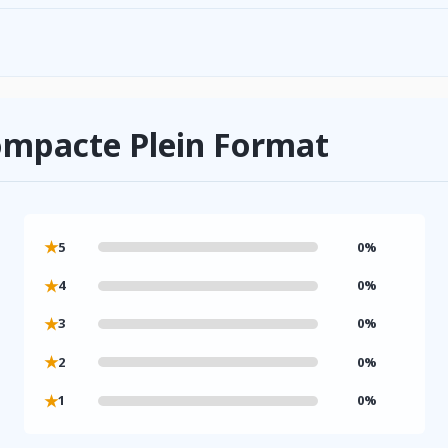
ompacte Plein Format
★
5
0%
★
4
0%
★
3
0%
★
2
0%
★
1
0%