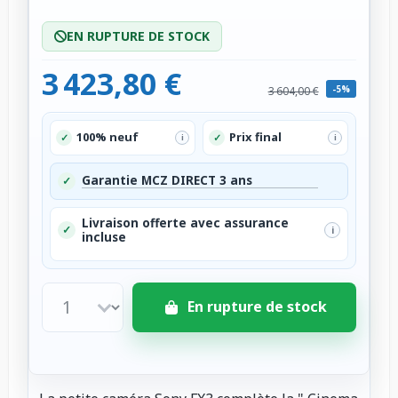
EN RUPTURE DE STOCK
3 423,80 €
-5%
3 604,00 €
100% neuf
Prix final
✓
✓
i
i
Garantie MCZ DIRECT 3 ans
✓
Livraison offerte avec assurance
✓
i
incluse
En rupture de stock