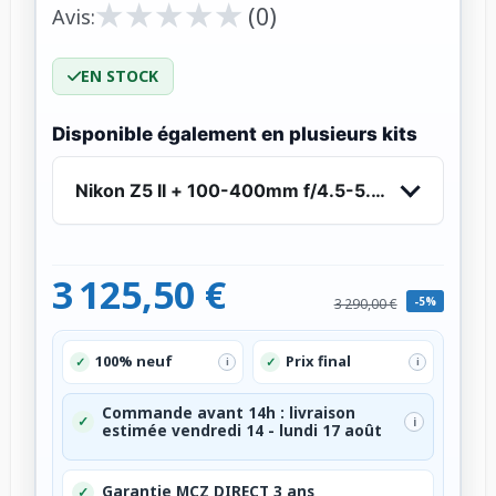
★
★
★
★
★
★
★
★
★
★
(0)
Avis:
EN STOCK
Disponible également en plusieurs kits
Nikon Z5 II + 100-400mm f/4.5-5.6 VR S
3 125,50 €
-5%
3 290,00 €
100% neuf
Prix final
✓
✓
i
i
Commande avant 14h : livraison
✓
i
estimée vendredi 14 - lundi 17 août
Garantie MCZ DIRECT 3 ans
✓