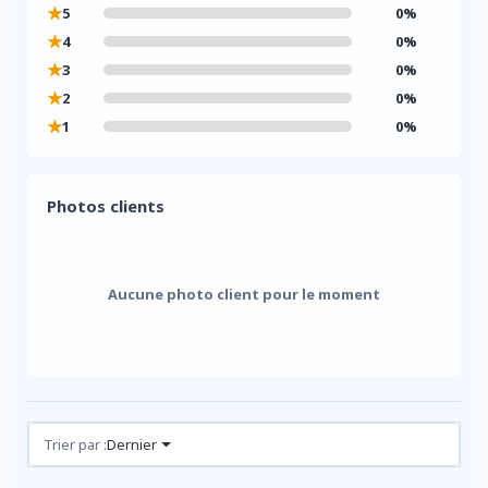
★
5
0%
★
4
0%
★
3
0%
★
2
0%
★
1
0%
Photos clients
Aucune photo client pour le moment
Avis (0)
Trier par :
Dernier