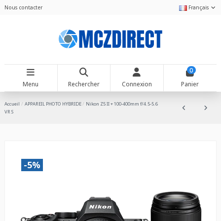
Nous contacter
Français
0
Menu
Rechercher
Connexion
Panier
Accueil
APPAREIL PHOTO HYBRIDE
Nikon Z5 II + 100-400mm f/4.5-5.6
VR S
-5%