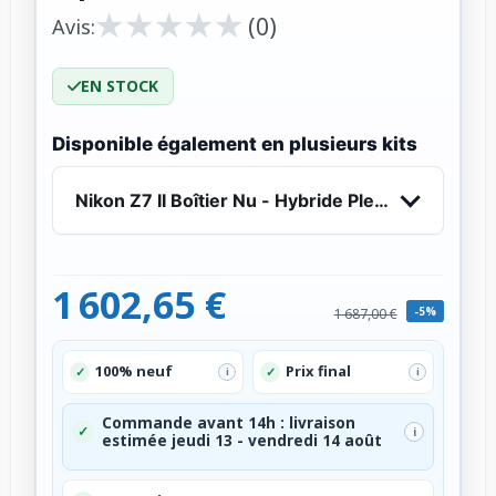
★
★
★
★
★
★
★
★
★
★
(0)
Avis:
EN STOCK
Disponible également en plusieurs kits
Nikon Z7 II Boîtier Nu - Hybride Plein Format 45
1 602,65 €
-5%
1 687,00 €
100% neuf
Prix final
✓
✓
i
i
Commande avant 14h : livraison
✓
i
estimée jeudi 13 - vendredi 14 août