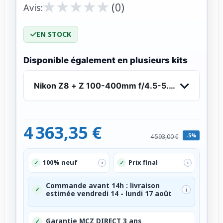
★
★
★
★
★
★
★
★
★
★
(0)
Avis:
EN STOCK
Disponible également en plusieurs kits
Nikon Z8 + Z 100-400mm f/4.5-5.6 VR S
4 363,35 €
-5%
4 593,00 €
100% neuf
Prix final
✓
✓
i
i
Commande avant 14h : livraison
✓
i
estimée vendredi 14 - lundi 17 août
Garantie MCZ DIRECT 3 ans
✓