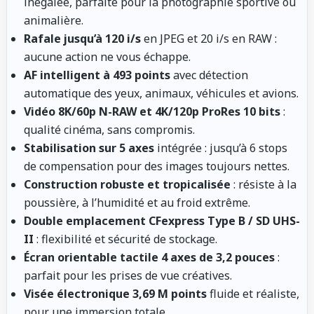
inégalée, parfaite pour la photographie sportive ou
animalière.
Rafale jusqu’à 120 i/s
en JPEG et 20 i/s en RAW :
aucune action ne vous échappe.
AF intelligent à 493 points
avec détection
automatique des yeux, animaux, véhicules et avions.
Vidéo 8K/60p N-RAW et 4K/120p ProRes 10 bits
:
qualité cinéma, sans compromis.
Stabilisation sur 5 axes
intégrée : jusqu’à 6 stops
de compensation pour des images toujours nettes.
Construction robuste et tropicalisée
: résiste à la
poussière, à l’humidité et au froid extrême.
Double emplacement CFexpress Type B / SD UHS-
II
: flexibilité et sécurité de stockage.
Écran orientable tactile 4 axes de 3,2 pouces
:
parfait pour les prises de vue créatives.
Visée électronique 3,69 M points
fluide et réaliste,
pour une immersion totale.