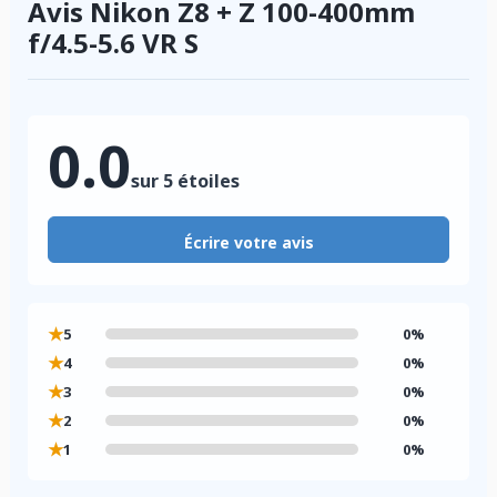
Avis Nikon Z8 + Z 100-400mm
f/4.5-5.6 VR S
0.0
sur 5 étoiles
Écrire votre avis
★
5
0%
★
4
0%
★
3
0%
★
2
0%
★
1
0%