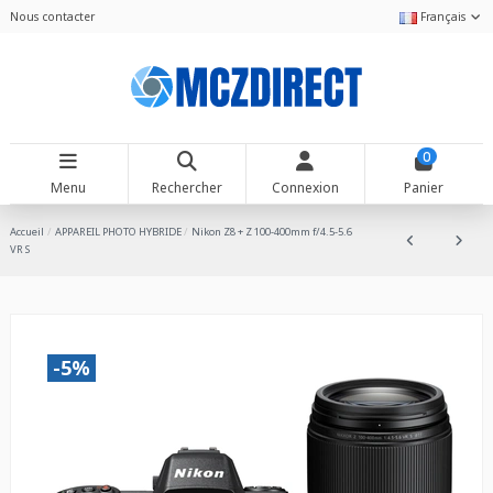
Nous contacter
Français
0
Menu
Rechercher
Connexion
Panier
Accueil
APPAREIL PHOTO HYBRIDE
Nikon Z8 + Z 100-400mm f/4.5-5.6
VR S
-5%