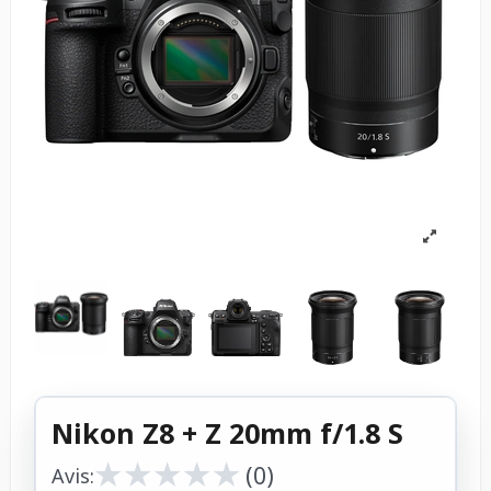
Nikon Z8 + Z 20mm f/1.8 S
★
★
★
★
★
★
★
★
★
★
(0)
Avis: