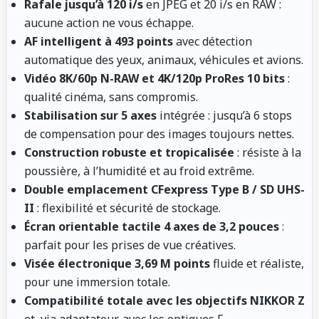
Rafale jusqu’à 120 i/s
en JPEG et 20 i/s en RAW :
aucune action ne vous échappe.
AF intelligent à 493 points
avec détection
automatique des yeux, animaux, véhicules et avions.
Vidéo 8K/60p N-RAW et 4K/120p ProRes 10 bits
:
qualité cinéma, sans compromis.
Stabilisation sur 5 axes
intégrée : jusqu’à 6 stops
de compensation pour des images toujours nettes.
Construction robuste et tropicalisée
: résiste à la
poussière, à l’humidité et au froid extrême.
Double emplacement CFexpress Type B / SD UHS-
II
: flexibilité et sécurité de stockage.
Écran orientable tactile 4 axes de 3,2 pouces
:
parfait pour les prises de vue créatives.
Visée électronique 3,69 M points
fluide et réaliste,
pour une immersion totale.
Compatibilité totale avec les objectifs NIKKOR Z
et, via adaptateur, avec les optiques F.