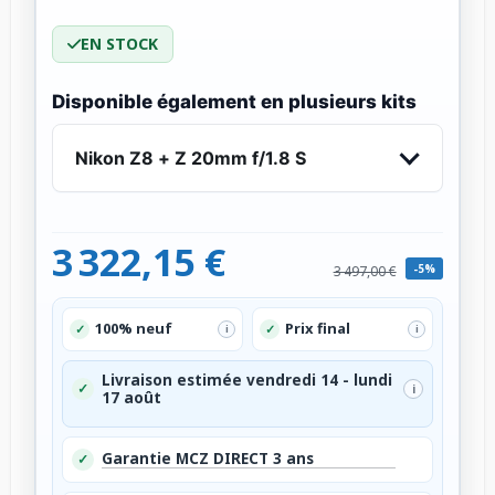
EN STOCK
Disponible également en plusieurs kits
Nikon Z8 + Z 20mm f/1.8 S
3 322,15 €
-5%
3 497,00 €
100% neuf
Prix final
✓
✓
i
i
Livraison estimée vendredi 14 - lundi
✓
i
17 août
Garantie MCZ DIRECT 3 ans
✓