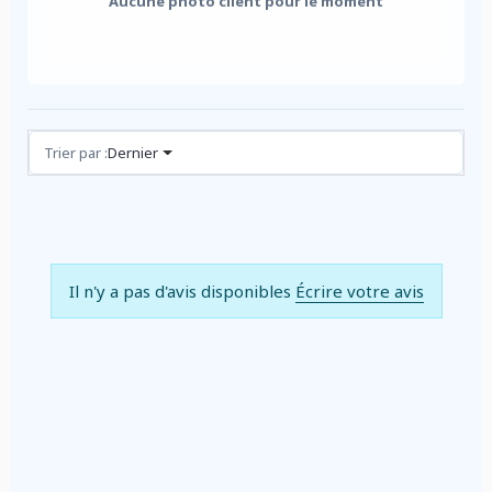
Aucune photo client pour le moment
Avis (0)
Trier par :
Dernier
Il n'y a pas d'avis disponibles
Écrire votre avis