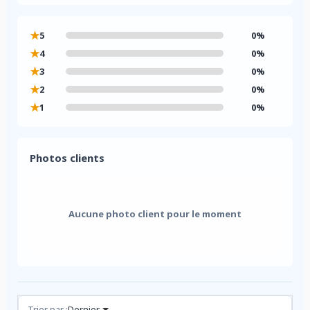
★
5
0%
★
4
0%
★
3
0%
★
2
0%
★
1
0%
Photos clients
Aucune photo client pour le moment
Avis (0)
Trier par :
Dernier