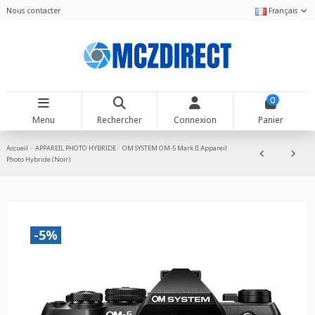
Nous contacter
Français
0
Menu
Rechercher
Connexion
Panier
Accueil
APPAREIL PHOTO HYBRIDE
OM SYSTEM OM-5 Mark II Appareil
Photo Hybride (Noir)
-5%