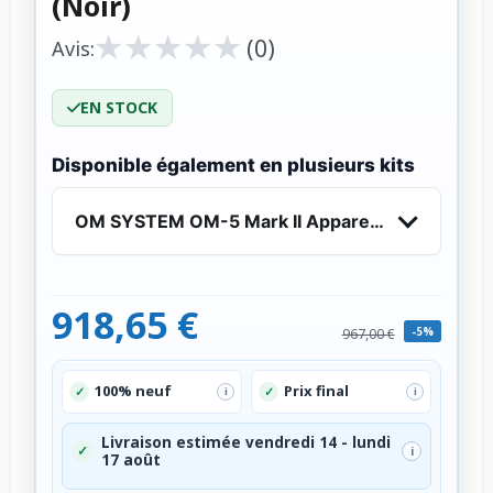
(Noir)
★
★
★
★
★
★
★
★
★
★
(0)
Avis:
EN STOCK
Disponible également en plusieurs kits
OM SYSTEM OM-5 Mark II Appareil Photo Hybrid
918,65 €
-5%
967,00 €
100% neuf
Prix final
✓
✓
i
i
Livraison estimée vendredi 14 - lundi
✓
i
17 août