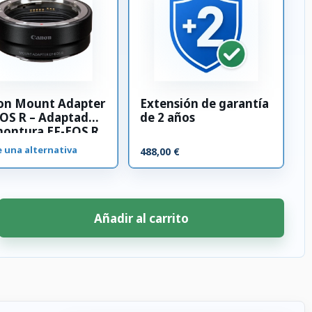
on Mount Adapter
Extensión de garantía
OS R – Adaptador
de 2 años
montura EF-EOS R
e una alternativa
488,00 €
Añadir al carrito