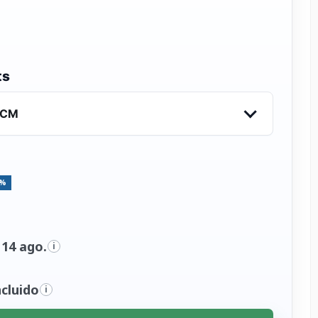
ts
VCM
5%
 14 ago.
i
cluido
i