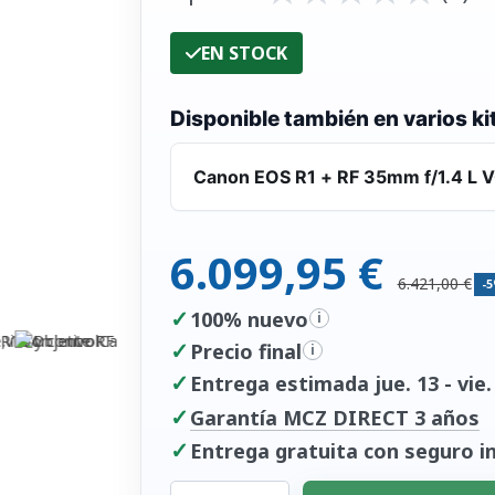
EN STOCK
Disponible también en varios ki
Canon EOS R1 + RF 35mm f/1.4 L 
6.099,95 €
6.421,00 €
-
✓
100% nuevo
i
✓
Precio final
i
✓
Entrega estimada jue. 13 - vie.
✓
Garantía MCZ DIRECT 3 años
✓
Entrega gratuita con seguro in