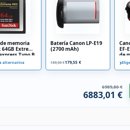
a de memoria
Batería Canon LP-E19
Can
k 64GB Extreme
(2700 mAh)
EF-E
xpress Typo B
de 
›
179,55 €
a alternativa
Elig
189,00 €
6989,80 €
6883,01 €
ios compatibles. 106,78 € ahorrados.