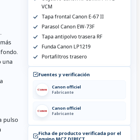
VCM
Tapa frontal Canon E-67 II
Parasol Canon EW-73F
.
Tapa antipolvo trasera RF
 más
Funda Canon LP1219
 fondo.
Portafiltros trasero
o una
Fuentes y verificación
a
Canon officiel
Fabricante
Canon officiel
Fabricante
a pulso
a
Ficha de producto verificada por el
equipo MCZ DIRECT