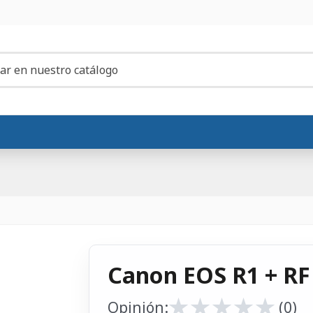
Canon EOS R1 + RF
★
★
★
★
★
★
★
★
★
★
Opinión:
(0)