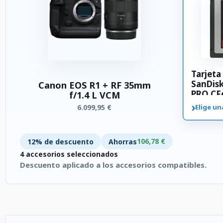
Tarjet
SanDis
Canon EOS R1 + RF 35mm
PRO CFe
f/1.4 L VCM
›
6.099,95 €
Elige un
106,78 €
12% de descuento
Ahorras
4 accesorios seleccionados
Descuento aplicado a los accesorios compatibles.
4 accesorios seleccionados. Descuento aplicado a los accesor