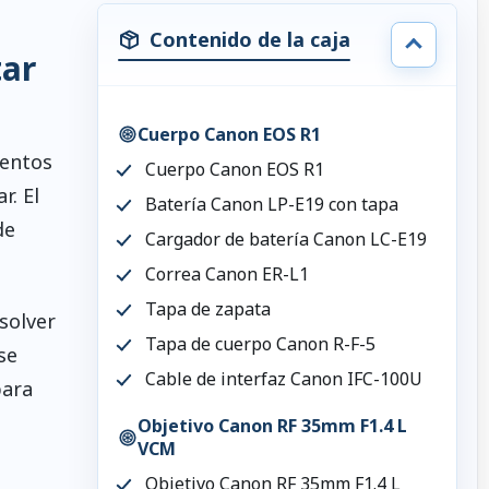
Contenido de la caja
tar
Cuerpo Canon EOS R1
ientos
Cuerpo Canon EOS R1
r. El
Batería Canon LP-E19 con tapa
de
Cargador de batería Canon LC-E19
Correa Canon ER-L1
Tapa de zapata
solver
Tapa de cuerpo Canon R-F-5
se
Cable de interfaz Canon IFC-100U
para
Objetivo Canon RF 35mm F1.4 L
VCM
Objetivo Canon RF 35mm F1.4 L