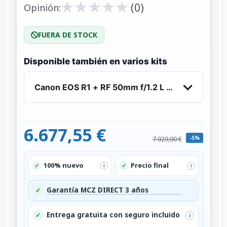
★
★
★
★
★
★
★
★
★
★
(0)
Opinión:
FUERA DE STOCK
Disponible también en varios kits
Canon EOS R1 + RF 50mm f/1.2 L USM
6.677,55 €
-5%
7.029,00 €
100% nuevo
Precio final
✓
✓
i
i
Garantía MCZ DIRECT 3 años
✓
Entrega gratuita con seguro incluido
✓
i