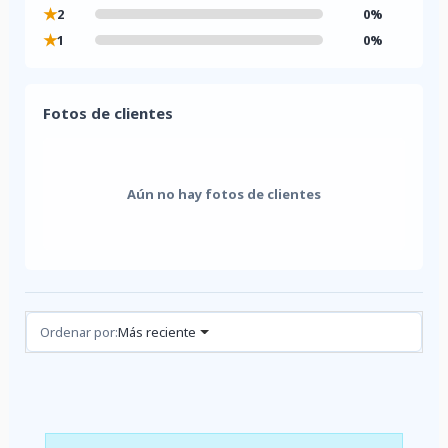
★
2
0%
★
1
0%
Fotos de clientes
Aún no hay fotos de clientes
Reseñas (0)
Ordenar por:
Más reciente