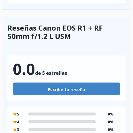
Reseñas Canon EOS R1 + RF
50mm f/1.2 L USM
0.0
de 5 estrellas
Escribe tu reseña
★
5
0%
★
4
0%
★
3
0%