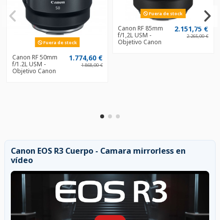
Fuera de stock
Canon RF 85mm
2.151,75 €
f/1,2L USM -
2.265,00 €
Objetivo Canon
Fuera de stock
Canon RF 50mm
1.774,60 €
f/1.2L USM -
1.868,00 €
Objetivo Canon
Canon EOS R3 Cuerpo - Camara mirrorless en
vídeo