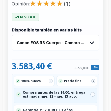
★
★
★
★
★
★
★
★
★
★
(1)
Opinión:
EN STOCK
Disponible también en varios kits
Canon EOS R3 Cuerpo - Camara mirrorless
3.583,40 €
-5%
3.772,00 €
100% nuevo
Precio final
✓
✓
i
i
Compra antes de las 14:00: entrega
✓
i
estimada mié. 12 - jue. 13 ago.
Garantía MCZ DIRECT 3 años
✓