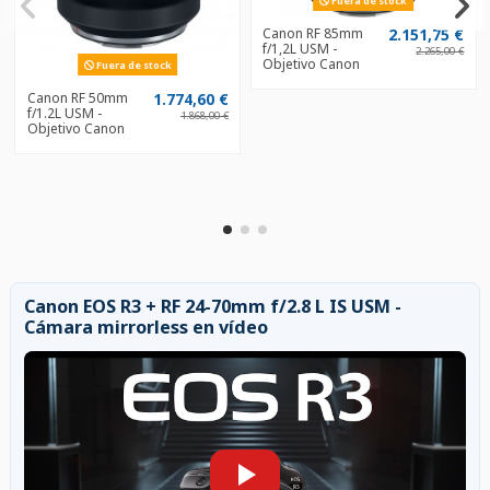
Fuera de stock
Canon RF 85mm
2.151,75 €
f/1,2L USM -
2.265,00 €
Objetivo Canon
Fuera de stock
Canon RF 50mm
1.774,60 €
f/1.2L USM -
1.868,00 €
Objetivo Canon
Canon EOS R3 + RF 24-70mm f/2.8 L IS USM -
Cámara mirrorless en vídeo