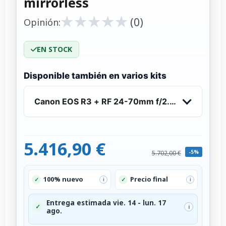
mirrorless
★
★
★
★
★
★
★
★
★
★
(0)
Opinión:
EN STOCK
Disponible también en varios kits
Canon EOS R3 + RF 24-70mm f/2.8 L IS USM - C
5.416,90 €
-5%
5.702,00 €
100% nuevo
Precio final
✓
✓
i
i
Entrega estimada vie. 14 - lun. 17
✓
i
ago.