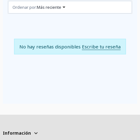
Reseñas (0)
Ordenar por:
Más reciente
No hay reseñas disponibles
Escribe tu reseña
Información