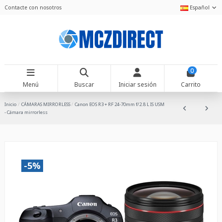
Contacte con nosotros
Español
0
Menú
Buscar
Iniciar sesión
Carrito
Inicio
CÁMARAS MIRRORLESS
Canon EOS R3 + RF 24-70mm f/2.8 L IS USM
- Cámara mirrorless
-5%