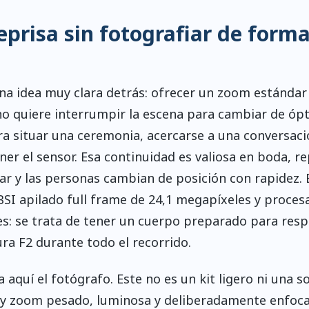
eprisa sin fotografiar de form
a idea muy clara detrás: ofrecer un zoom estándar
 quiere interrumpir la escena para cambiar de ópt
a situar una ceremonia, acercarse a una conversaci
er el sensor. Esa continuidad es valiosa en boda, re
r y las personas cambian de posición con rapidez. 
I apilado full frame de 24,1 megapíxeles y proces
es: se trata de tener un cuerpo preparado para res
a F2 durante todo el recorrido.
quí el fotógrafo. Este no es un kit ligero ni una s
o y zoom pesado, luminosa y deliberadamente enfoc