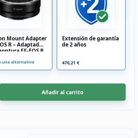
on Mount Adapter
Extensión de garantía
OS R – Adaptador
de 2 años
montura EF-EOS R
e una alternativa
470,21 €
Añadir al carrito