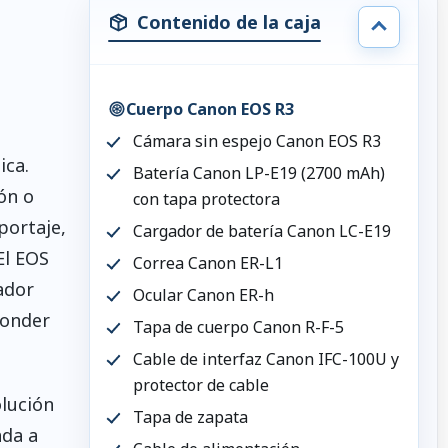
Contenido de la caja
a
Cuerpo Canon EOS R3
Cámara sin espejo Canon EOS R3
ica.
Batería Canon LP-E19 (2700 mAh)
ón o
con tapa protectora
portaje,
Cargador de batería Canon LC-E19
El EOS
Correa Canon ER-L1
ador
Ocular Canon ER-h
ponder
Tapa de cuerpo Canon R-F-5
Cable de interfaz Canon IFC-100U y
protector de cable
olución
Tapa de zapata
ada a