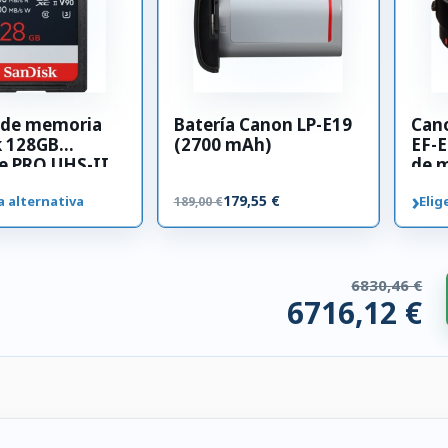
a de memoria
Batería Canon LP-E19
Can
k 128GB
(2700 mAh)
EF-E
e PRO UHS-II
de 
00 MB/s
›
179,55 €
a alternativa
Elig
189,00 €
6830,46 €
6716,12 €
ios compatibles. 114,34 € ahorrados.