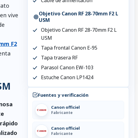
Cable de alimentación
rato
Objetivo Canon RF 28-70mm F2 L
en vive
USM
de
Objetivo Canon RF 28-70mm F2 L
USM
0mm F2
Tapa frontal Canon E-95
enta
Tapa trasera RF
Parasol Canon EW-103
Estuche Canon LP1424
USM
Fuentes y verificación
inosa
Canon officiel
te
Fabricante
 rápido
Canon officiel
lizado
Fabricante