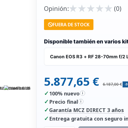
★
★
★
★
★
★
★
★
★
★
Opinión:
(0)
FUERA DE STOCK
Disponible también en varios ki
Canon EOS R3 + RF 28-70mm f/2 L
5.877,65 €
6.187,00 €
-
✓
100% nuevo
i
✓
Precio final
i
✓
Garantía MCZ DIRECT 3 años
✓
Entrega gratuita con seguro in