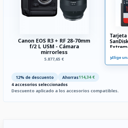
Tarjet
Canon EOS R3 + RF 28-70mm
SanDis
f/2 L USM - Cámara
Extrem
mirrorless
SDXC 3
›
Elige un
5.877,65 €
114,34 €
12% de descuento
Ahorras
4 accesorios seleccionados
Descuento aplicado a los accesorios compatibles.
4 accesorios seleccionados. Descuento aplicado a los accesor