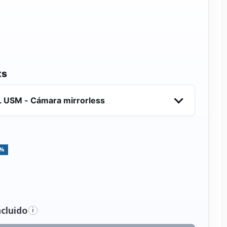
ts
 USM - Cámara mirrorless
5%
cluido
i