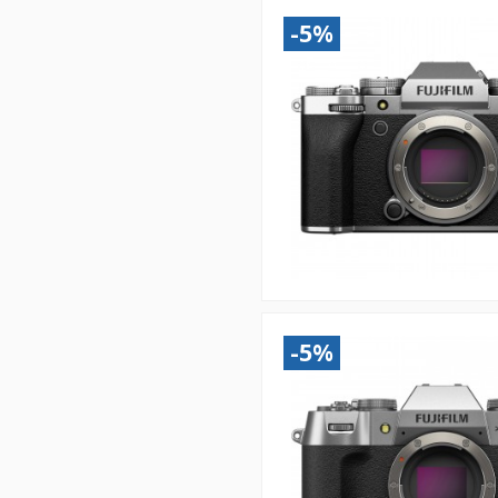
-5%
-5%