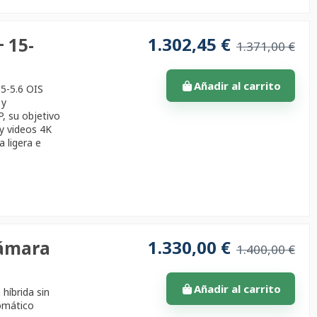
1.302,45 €
+ 15-
1.371,00 €
Añadir al carrito
.5-5.6 OIS
 y
, su objetivo
 y videos 4K
a ligera e
1.330,00 €
Cámara
1.400,00 €
Añadir al carrito
híbrida sin
omático