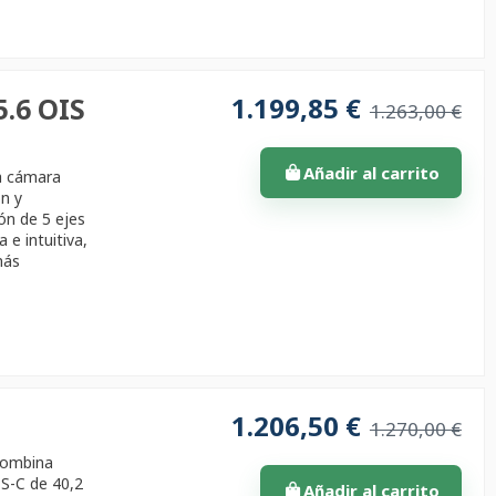
1.199,85 €
5.6 OIS
1.263,00 €
Añadir al carrito
la cámara
ón y
ón de 5 ejes
 e intuitiva,
más
1.206,50 €
1.270,00 €
 combina
PS-C de 40,2
Añadir al carrito