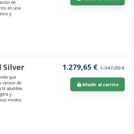
ación de
ento en una
ratos y
1.279,65 €
 Silver
1.347,00 €
brida que
u sensor de
Añadir al carrito
til abatible,
igera y
e sus modos