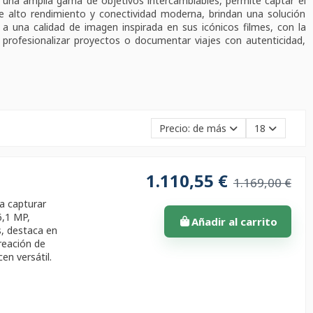
n una amplia gama de objetivos intercambiables, permite captar el
 de alto rendimiento y conectividad moderna, brindan una solución
 a una calidad de imagen inspirada en sus icónicos filmes, con la
, profesionalizar proyectos o documentar viajes con autenticidad,
Precio: de más bajo a más alto
18
1.110,55 €
1.169,00 €
ra capturar
6,1 MP,
Añadir al carrito
s, destaca en
creación de
en versátil.