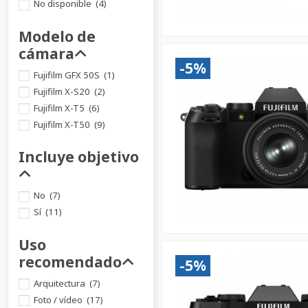
No disponible
(4)
Modelo de
cámara
-5%
Fujifilm GFX 50S
(1)
Fujifilm X-S20
(2)
Fujifilm X-T5
(6)
Fujifilm X-T50
(9)
Incluye objetivo
No
(7)
Sí
(11)
Uso
recomendado
-5%
Arquitectura
(7)
Foto / vídeo
(17)