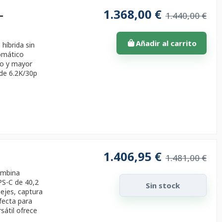
1.368,00 €
-
1.440,00 €
Añadir al carrito
híbrida sin
omático
do y mayor
 de 6.2K/30p
1.406,95 €
1.481,00 €
combina
PS-C de 40,2
Sin stock
 ejes, captura
fecta para
sátil ofrece