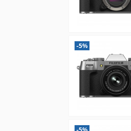
-5%
-5%