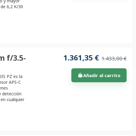
do y mayor
 de 6,2 K/30
1.361,35 €
 f/3.5-
1.433,00 €
Añadir al carrito
OIS PZ es la
ensor APS-C
enes
y detección
 en cualquier