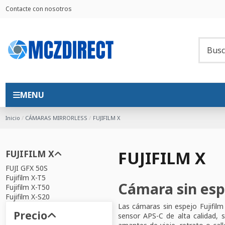
Contacte con nosotros
MENU
Inicio
CÁMARAS MIRRORLESS
FUJIFILM X
FUJIFILM X
FUJIFILM X
FUJI GFX 50S
Fujifilm X-T5
Cámara sin espe
Fujifilm X-T50
Fujifilm X-S20
Las cámaras sin espejo Fujifilm
Precio
sensor APS-C de alta calidad, s