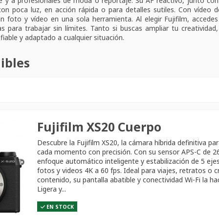
le y a profesionales de moda o reportaje. Su AF reactivo, junto co
con poca luz, en acción rápida o para detalles sutiles. Con vídeo
foto y vídeo en una sola herramienta. Al elegir Fujifilm, accedes
s para trabajar sin límites. Tanto si buscas ampliar tu creatividad
fiable y adaptado a cualquier situación.
ibles
Fujifilm XS20 Cuerpo
Descubre la Fujifilm XS20, la cámara híbrida definitiva pa
cada momento con precisión. Con su sensor APS-C de 2
enfoque automático inteligente y estabilización de 5 eje
fotos y videos 4K a 60 fps. Ideal para viajes, retratos o 
contenido, su pantalla abatible y conectividad Wi-Fi la hac
Ligera y...
EN STOCK