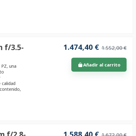
1.474,40 €
 f/3.5-
1.552,00 €
Añadir al carrito
S PZ, una
to
y
 calidad
 contenido,
1.588,40 €
 f/2.8-
1.672,00 €