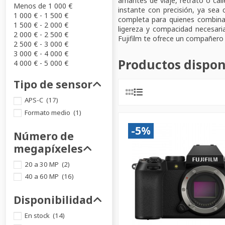
amantes de viaje, retrato o cal
Menos de 1 000 €
instante con precisión, ya sea 
1 000 € - 1 500 €
completa para quienes combinan 
1 500 € - 2 000 €
ligereza y compacidad necesaria
2 000 € - 2 500 €
Fujifilm te ofrece un compañero 
2 500 € - 3 000 €
3 000 € - 4 000 €
Productos dispon
4 000 € - 5 000 €
Tipo de sensor
APS-C
(17)
Formato medio
(1)
-5%
Número de
megapíxeles
20 a 30 MP
(2)
40 a 60 MP
(16)
Disponibilidad
En stock
(14)