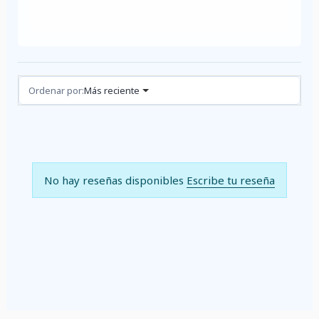
Reseñas (0)
Ordenar por:
Más reciente
No hay reseñas disponibles
Escribe tu reseña