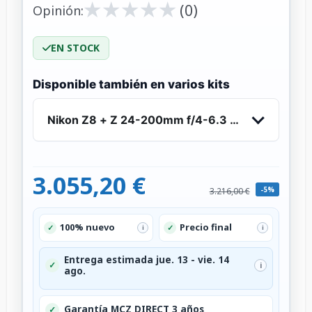
★
★
★
★
★
★
★
★
★
★
(0)
Opinión:
EN STOCK
Disponible también en varios kits
Nikon Z8 + Z 24-200mm f/4-6.3 VR
3.055,20 €
-5%
3.216,00 €
100% nuevo
Precio final
✓
✓
i
i
Entrega estimada jue. 13 - vie. 14
✓
i
ago.
Garantía MCZ DIRECT 3 años
✓