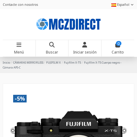
Contacte con nosotros
Español
0
Menú
Buscar
Iniciar sesión
Carrito
Inicio
CÁMARAS MIRRORLESS
FUJIFILM X
Fujifilm X-T5
Fujifilm X-T5 Cuerpo negro -
Cámara APS-C
-5%