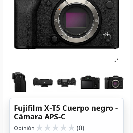
Fujifilm X-T5 Cuerpo negro -
Cámara APS-C
★
★
★
★
★
★
★
★
★
★
(0)
Opinión: