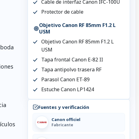
Cable de interfaz Canon IFC-100U
Protector de cable
Objetivo Canon RF 85mm F1.2 L
USM
Objetivo Canon RF 85mm F1.2 L
, boda
USM
Tapa frontal Canon E-82 II
iones
Tapa antipolvo trasera RF
Parasol Canon ET-89
Estuche Canon LP1424
cia
Fuentes y verificación
Canon officiel
ículos
Fabricante