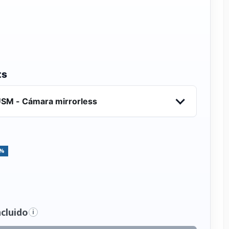
ts
USM - Cámara mirrorless
5%
cluido
i