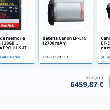
a de memoria
Batería Canon LP-E19
Can
k 128GB
(2700 mAh)
EF-E
e PRO UHS-II
de 
00 MB/s
›
179,55 €
a alternativa
Elig
189,00 €
6571,91 €
6459,87 €
ios compatibles. 112,04 € ahorrados.