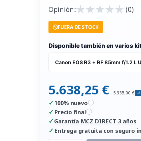
★
★
★
★
★
★
★
★
★
★
Opinión:
(0)
FUERA DE STOCK
Disponible también en varios ki
Canon EOS R3 + RF 85mm f/1.2 L 
5.638,25 €
5.935,00 €
-
✓
100% nuevo
i
✓
Precio final
i
✓
Garantía MCZ DIRECT 3 años
✓
Entrega gratuita con seguro in