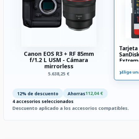
Tarjet
Canon EOS R3 + RF 85mm
SanDis
f/1.2 L USM - Cámara
Extrem
mirrorless
SDXC 3
›
Elige un
5.638,25 €
112,04 €
12% de descuento
Ahorras
4 accesorios seleccionados
Descuento aplicado a los accesorios compatibles.
4 accesorios seleccionados. Descuento aplicado a los accesor