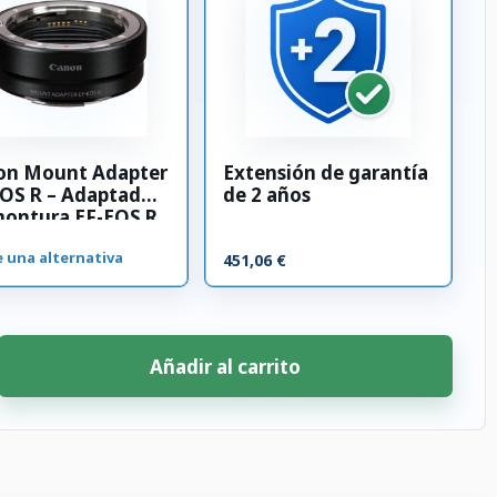
on Mount Adapter
Extensión de garantía
OS R – Adaptador
de 2 años
montura EF-EOS R
e una alternativa
451,06 €
Añadir al carrito