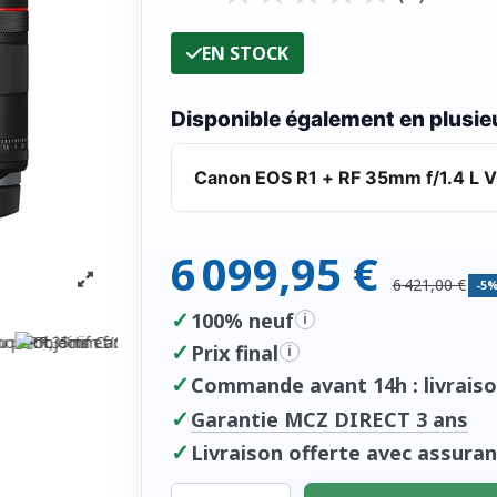
EN STOCK
Disponible également en plusieu
Canon EOS R1 + RF 35mm f/1.4 L 
6 099,95 €
6 421,00 €
-5
✓
100% neuf
i
✓
Prix final
i
✓
Commande avant 14h : livraiso
✓
Garantie MCZ DIRECT 3 ans
✓
Livraison offerte avec assuran