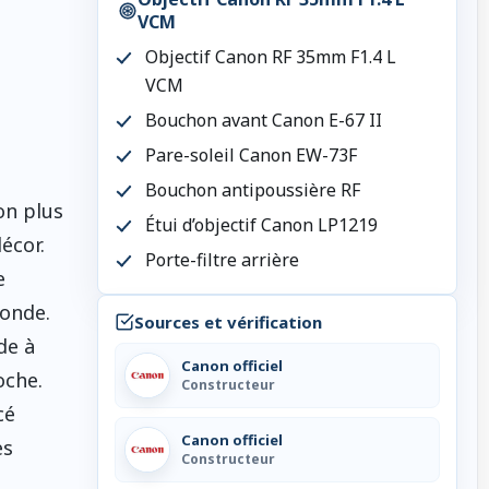
VCM
Objectif Canon RF 35mm F1.4 L
VCM
Bouchon avant Canon E-67 II
Pare-soleil Canon EW-73F
Bouchon antipoussière RF
on plus
Étui d’objectif Canon LP1219
écor.
Porte-filtre arrière
e
conde.
Sources et vérification
de à
Canon officiel
oche.
Constructeur
cé
Canon officiel
es
Constructeur