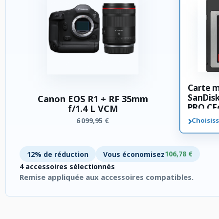
Carte 
SanDis
Canon EOS R1 + RF 35mm
PRO CFe
f/1.4 L VCM
›
6 099,95 €
Choisiss
106,78 €
12% de réduction
Vous économisez
4 accessoires sélectionnés
Remise appliquée aux accessoires compatibles.
4 accessoires sélectionnés. Remise appliquée aux accessoires