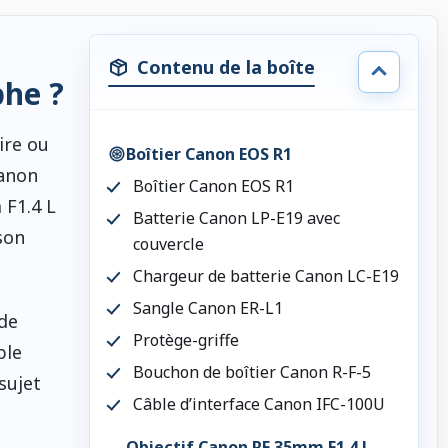
Contenu de la boîte
phe ?
ire ou
Boîtier Canon EOS R1
Canon
Boîtier Canon EOS R1
 F1.4 L
Batterie Canon LP-E19 avec
son
couvercle
Chargeur de batterie Canon LC-E19
Sangle Canon ER-L1
de
Protège-griffe
ble
Bouchon de boîtier Canon R-F-5
sujet
Câble d’interface Canon IFC-100U
Objectif Canon RF 35mm F1.4 L