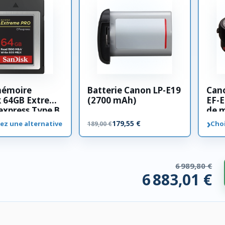
mémoire
Batterie Canon LP-E19
Can
k 64GB Extreme
(2700 mAh)
EF-E
xpress Type B
de 
›
179,55 €
ez une alternative
Choi
189,00 €
6 989,80 €
6 883,01 €
 compatibles. 106,78 € économisés.