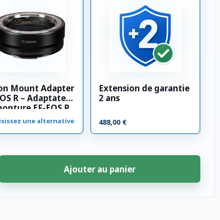
on Mount Adapter
Extension de garantie
OS R – Adaptateur
2 ans
monture EF-EOS R
sissez une alternative
488,00 €
Ajouter au panier