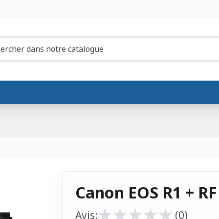
Canon EOS R1 + RF
★
★
★
★
★
★
★
★
★
★
Avis:
(0)