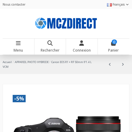
Nous contacter
Français
0
Menu
Rechercher
Connexion
Panier
Accueil
APPAREIL PHOTO HYBRIDE
Canon EOS R1 + RF 50mm f/1.4 L
VCM
-5%