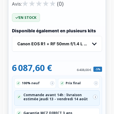
★
★
★
★
★
★
★
★
★
★
(0)
Avis:
EN STOCK
Disponible également en plusieurs kits
Canon EOS R1 + RF 50mm f/1.4 L VCM
6 087,60 €
-5%
6 408,00 €
100% neuf
Prix final
✓
✓
i
i
Commande avant 14h : livraison
✓
i
estimée jeudi 13 - vendredi 14 août
Garantie MCZ DIRECT 3 ans
✓