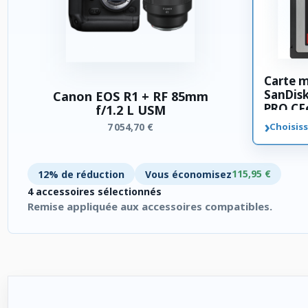
Carte 
SanDis
Canon EOS R1 + RF 85mm
PRO CFe
f/1.2 L USM
›
7 054,70 €
Choisiss
115,95 €
12% de réduction
Vous économisez
4 accessoires sélectionnés
Remise appliquée aux accessoires compatibles.
4 accessoires sélectionnés. Remise appliquée aux accessoires