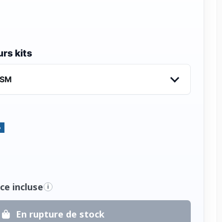
rs kits
USM
%
ce incluse
i
En rupture de stock