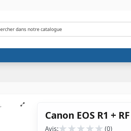
Canon EOS R1 + RF
★
★
★
★
★
★
★
★
★
★
Avis:
(0)