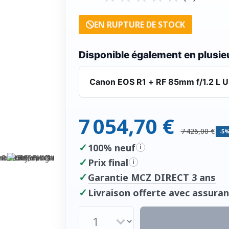
EN RUPTURE DE STOCK
Disponible également en plusieu
Canon EOS R1 + RF 85mm f/1.2 L 
7 054,70 €
7 426,00 €
-5
✓
100% neuf
i
✓
Prix final
i
✓
Garantie MCZ DIRECT 3 ans
✓
Livraison offerte avec assuran