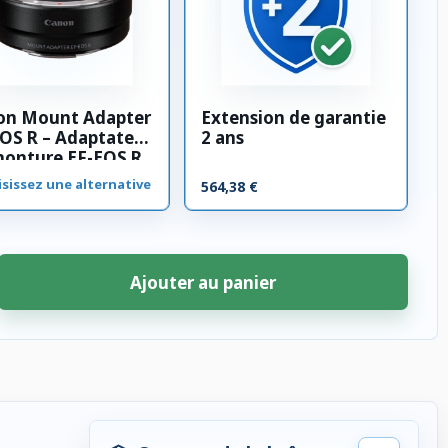
on Mount Adapter
Extension de garantie
OS R – Adaptateur
2 ans
monture EF-EOS R
sissez une alternative
564,38 €
Ajouter au panier