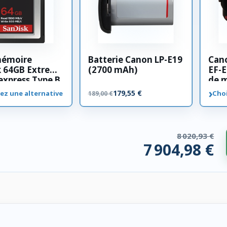
mémoire
Batterie Canon LP-E19
Can
k 64GB Extreme
(2700 mAh)
EF-E
xpress Type B
de 
›
179,55 €
ez une alternative
Choi
189,00 €
8 020,93 €
7 904,98 €
 compatibles. 115,95 € économisés.