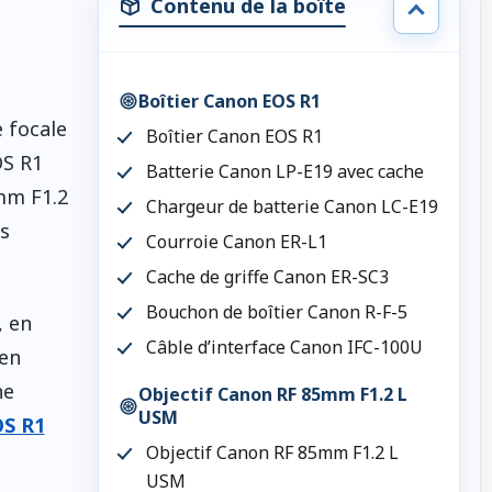
Contenu de la boîte
Boîtier Canon EOS R1
e focale
Boîtier Canon EOS R1
OS R1
Batterie Canon LP-E19 avec cache
5mm F1.2
Chargeur de batterie Canon LC-E19
s
Courroie Canon ER-L1
Cache de griffe Canon ER-SC3
Bouchon de boîtier Canon R-F-5
, en
Câble d’interface Canon IFC-100U
 en
ne
Objectif Canon RF 85mm F1.2 L
USM
S R1
Objectif Canon RF 85mm F1.2 L
USM