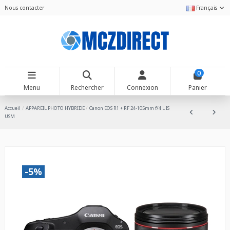
Nous contacter
Français
0
Menu
Rechercher
Connexion
Panier
Accueil
APPAREIL PHOTO HYBRIDE
Canon EOS R1 + RF 24-105mm f/4 L IS
USM
-5%