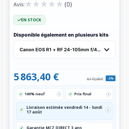
★
★
★
★
★
★
★
★
★
★
(0)
Avis:
EN STOCK
Disponible également en plusieurs kits
Canon EOS R1 + RF 24-105mm f/4 L IS USM
5 863,40 €
-5%
6 172,00 €
100% neuf
Prix final
✓
✓
i
i
Livraison estimée vendredi 14 - lundi
✓
i
17 août
Garantie MCZ DIRECT 3 ans
✓