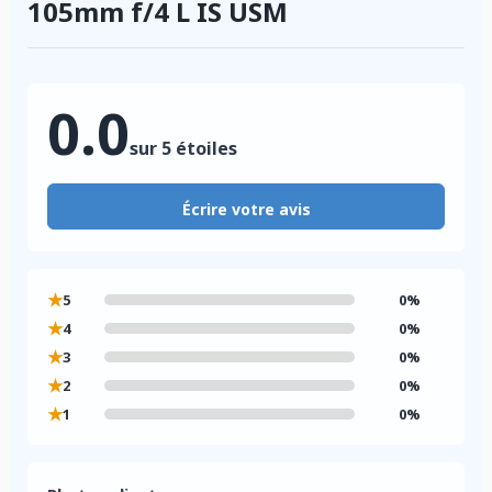
105mm f/4 L IS USM
0.0
sur 5 étoiles
Écrire votre avis
★
5
0%
★
4
0%
★
3
0%
★
2
0%
★
1
0%