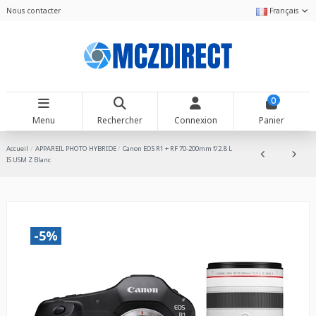
Nous contacter
Français
0
Menu
Rechercher
Connexion
Panier
Accueil
APPAREIL PHOTO HYBRIDE
Canon EOS R1 + RF 70-200mm f/2.8 L
IS USM Z Blanc
-5%