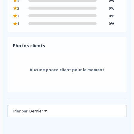
★
4
0%
★
3
0%
★
2
0%
★
1
0%
Photos clients
Aucune photo client pour le moment
Avis (0)
Trier par :
Dernier