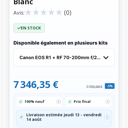
Blanc
★
★
★
★
★
★
★
★
★
★
(0)
Avis:
EN STOCK
Disponible également en plusieurs kits
Canon EOS R1 + RF 70-200mm f/2.8 L IS USM Z 
7 346,35 €
-5%
7 733,00 €
100% neuf
Prix final
✓
✓
i
i
Livraison estimée jeudi 13 - vendredi
✓
i
14 août