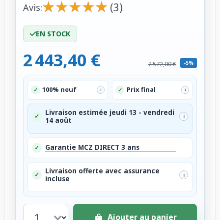
★
★
★
★
★
★
★
★
★
★
(3)
Avis:
EN STOCK
2 443,40 €
-5%
2 572,00 €
100% neuf
Prix final
✓
✓
i
i
Livraison estimée jeudi 13 - vendredi
✓
i
14 août
Garantie MCZ DIRECT 3 ans
✓
Livraison offerte avec assurance
✓
i
incluse
Ajouter au panier