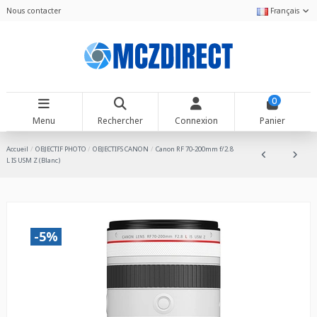
Nous contacter
Français
0
Menu
Rechercher
Connexion
Panier
Accueil
OBJECTIF PHOTO
OBJECTIFS CANON
Canon RF 70-200mm f/2.8
L IS USM Z (Blanc)
-5%