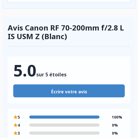
Avis Canon RF 70-200mm f/2.8 L
IS USM Z (Blanc)
5.0
sur 5 étoiles
Écrire votre avis
★
5
100%
★
4
0%
★
3
0%