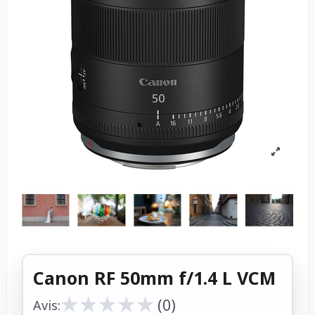
Canon RF 50mm f/1.4 L VCM
★
★
★
★
★
★
★
★
★
★
(0)
Avis: