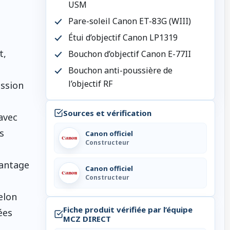
USM
Pare-soleil Canon ET-83G (WIII)
Étui d’objectif Canon LP1319
t,
Bouchon d’objectif Canon E-77II
Bouchon anti-poussière de
l’objectif RF
ession
Sources et vérification
avec
s
Canon officiel
Constructeur
vantage
Canon officiel
Constructeur
elon
Fiche produit vérifiée par l’équipe
ées
MCZ DIRECT