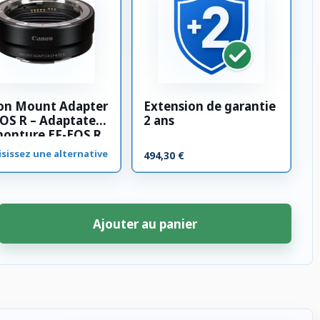
on Mount Adapter
Extension de garantie
OS R – Adaptateur
2 ans
monture EF-EOS R
sissez une alternative
494,30 €
Ajouter au panier