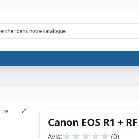
Canon EOS R1 + RF
★
★
★
★
★
★
★
★
★
★
Avis:
(0)