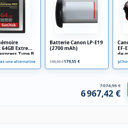
mémoire
Batterie Canon LP-E19
Can
k 64GB Extreme
(2700 mAh)
EF-E
xpress Type B
de 
›
179,55 €
ez une alternative
Choi
189,00 €
7 074,95 €
6 967,42 €
 compatibles. 107,54 € économisés.