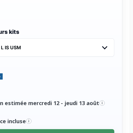
rs kits
 L IS USM
%
n estimée mercredi 12 - jeudi 13 août
i
ce incluse
i