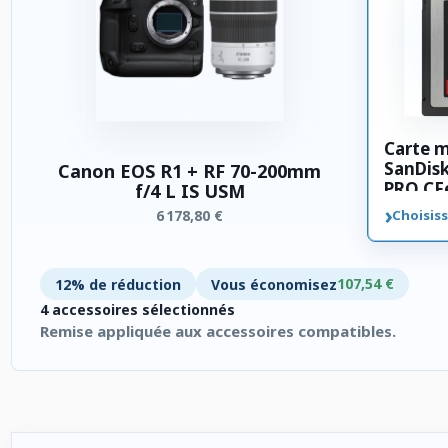
Carte 
SanDis
Canon EOS R1 + RF 70-200mm
PRO CFe
f/4 L IS USM
›
6 178,80 €
Choisiss
107,54 €
12% de réduction
Vous économisez
4 accessoires sélectionnés
Remise appliquée aux accessoires compatibles.
4 accessoires sélectionnés. Remise appliquée aux accessoires