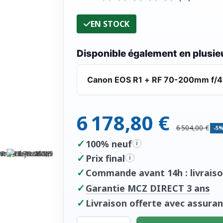
EN STOCK
Disponible également en plusieu
Canon EOS R1 + RF 70-200mm f/4
6 178,80 €
6 504,00 €
-5
✓
100% neuf
i
✓
Prix final
i
✓
Commande avant 14h : livraiso
✓
Garantie MCZ DIRECT 3 ans
✓
Livraison offerte avec assuran