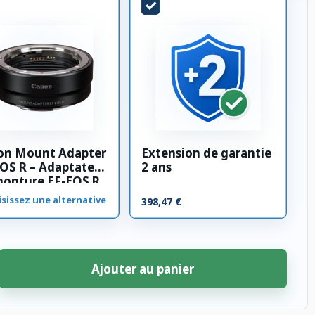
on Mount Adapter
Extension de garantie
OS R – Adaptateur
2 ans
monture EF-EOS R
sissez une alternative
398,47 €
Ajouter au panier