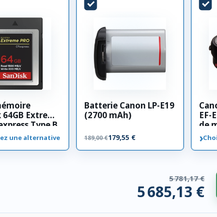
mémoire
Batterie Canon LP-E19
Can
k 64GB Extreme
(2700 mAh)
EF-E
xpress Type B
de 
›
179,55 €
ez une alternative
Choi
189,00 €
5 781,17 €
5 685,13 €
 compatibles. 96,04 € économisés.