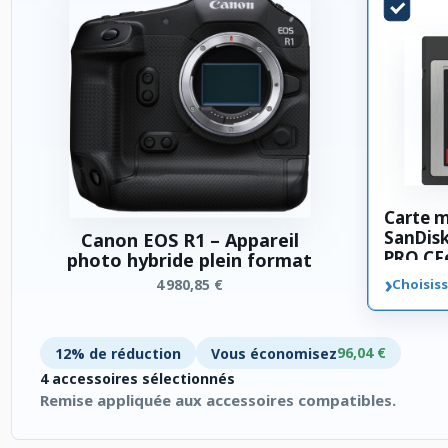
Carte 
SanDis
Canon EOS R1 – Appareil
PRO CFe
photo hybride plein format
›
4 980,85 €
Choisiss
96,04 €
12% de réduction
Vous économisez
4 accessoires sélectionnés
Remise appliquée aux accessoires compatibles.
4 accessoires sélectionnés. Remise appliquée aux accessoires