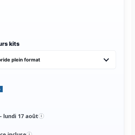
rs kits
ride plein format
%
- lundi 17 août
i
ce incluse
i