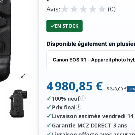
★
★
★
★
★
★
★
★
★
★
Avis:
(0)
EN STOCK
Disponible également en plusieu
Canon EOS R1 – Appareil photo hyb
4 980,85 €
5 243,00 €
-5
✓
100% neuf
i
✓
Prix final
i
✓
Livraison estimée vendredi 14 
✓
Garantie MCZ DIRECT 3 ans
✓
Livraison offerte avec assuran