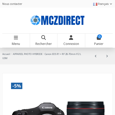
Nous contacter
Français
0
Menu
Rechercher
Connexion
Panier
Accueil
APPAREIL PHOTO HYBRIDE
Canon EOS R1 + RF 28-70mm f/2 L
USM
-5%