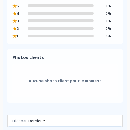
★
5
0%
★
4
0%
★
3
0%
★
2
0%
★
1
0%
Photos clients
Aucune photo client pour le moment
Avis (0)
Trier par :
Dernier