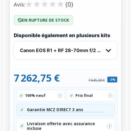
★
★
★
★
★
★
★
★
★
★
(0)
Avis:
EN RUPTURE DE STOCK
Disponible également en plusieurs kits
Canon EOS R1 + RF 28-70mm f/2 L USM
7 262,75 €
-5%
7 645,00 €
100% neuf
Prix final
✓
✓
i
i
Garantie MCZ DIRECT 3 ans
✓
Livraison offerte avec assurance
✓
i
incluse