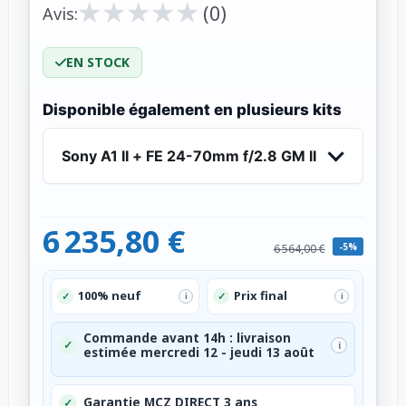
★
★
★
★
★
★
★
★
★
★
(0)
Avis:
EN STOCK
Disponible également en plusieurs kits
Sony A1 II + FE 24-70mm f/2.8 GM II
6 235,80 €
-5%
6 564,00 €
100% neuf
Prix final
✓
✓
i
i
Commande avant 14h : livraison
✓
i
estimée mercredi 12 - jeudi 13 août
Garantie MCZ DIRECT 3 ans
✓