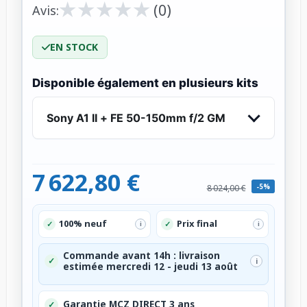
★
★
★
★
★
★
★
★
★
★
(0)
Avis:
EN STOCK
Disponible également en plusieurs kits
Sony A1 II + FE 50-150mm f/2 GM
7 622,80 €
-5%
8 024,00 €
100% neuf
Prix final
✓
✓
i
i
Commande avant 14h : livraison
✓
i
estimée mercredi 12 - jeudi 13 août
Garantie MCZ DIRECT 3 ans
✓