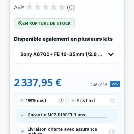
★
★
★
★
★
★
★
★
★
★
(0)
Avis:
EN RUPTURE DE STOCK
Disponible également en plusieurs kits
Sony A6700+ FE 16-35mm f/2.8 GM - Appareil 
2 337,95 €
-5%
2 461,00 €
100% neuf
Prix final
✓
✓
i
i
Garantie MCZ DIRECT 3 ans
✓
Livraison offerte avec assurance
✓
i
incluse