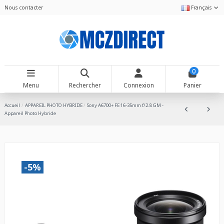
Nous contacter
Français
0
Menu
Rechercher
Connexion
Panier
Accueil
APPAREIL PHOTO HYBRIDE
Sony A6700+ FE 16-35mm f/2.8 GM -
Appareil Photo Hybride
-5%