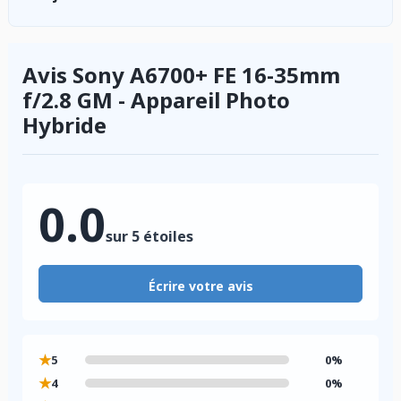
Avis Sony A6700+ FE 16-35mm
f/2.8 GM - Appareil Photo
Hybride
0.0
sur 5 étoiles
Écrire votre avis
★
5
0%
★
4
0%