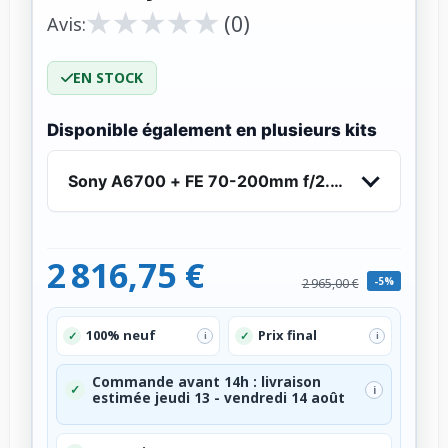
★
★
★
★
★
★
★
★
★
★
(0)
Avis:
EN STOCK
Disponible également en plusieurs kits
Sony A6700 + FE 70-200mm f/2.8 GM OSS II - A
2 816,75 €
-5%
2 965,00 €
100% neuf
Prix final
✓
✓
i
i
Commande avant 14h : livraison
✓
i
estimée jeudi 13 - vendredi 14 août