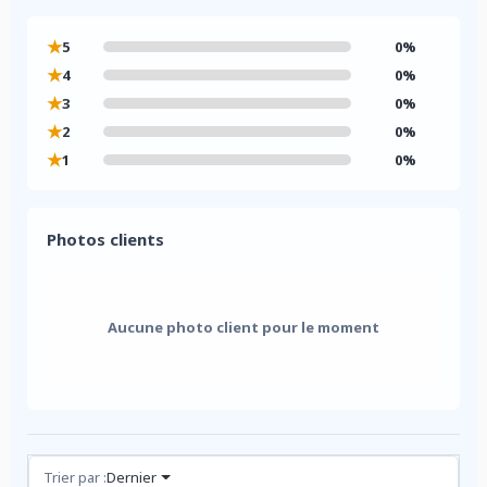
★
5
0%
★
4
0%
★
3
0%
★
2
0%
★
1
0%
Photos clients
Aucune photo client pour le moment
Avis (0)
Trier par :
Dernier