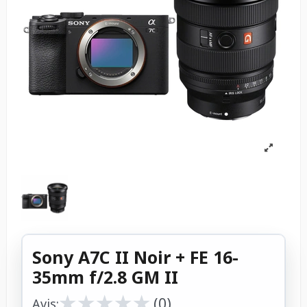
Sony A7C II Noir + FE 16-
35mm f/2.8 GM II
★
★
★
★
★
★
★
★
★
★
(0)
Avis: