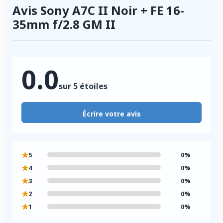
Avis Sony A7C II Noir + FE 16-
35mm f/2.8 GM II
0.0
sur 5 étoiles
Écrire votre avis
★
5
0%
★
4
0%
★
3
0%
★
2
0%
★
1
0%