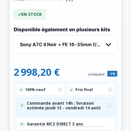
EN STOCK
Disponible également en plusieurs kits
Sony A7C II Noir + FE 16-35mm f/2.8 GM II
2 998,20 €
-5%
3 156,00 €
100% neuf
Prix final
✓
✓
i
i
Commande avant 14h : livraison
✓
i
estimée jeudi 13 - vendredi 14 août
Garantie MCZ DIRECT 3 ans
✓