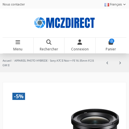
Nous contacter
Français
0
Menu
Rechercher
Connexion
Panier
Accueil
APPAREIL PHOTO HYBRIDE
Sony A7C II Noir + FE 16-35mm f/2.8
GM II
-5%