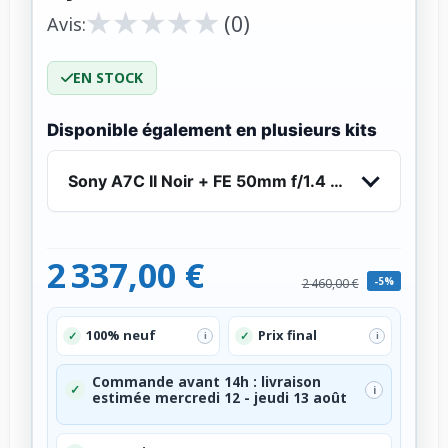
★
★
★
★
★
★
★
★
★
★
(0)
Avis:
EN STOCK
Disponible également en plusieurs kits
Sony A7C II Noir + FE 50mm f/1.4 GM - Appareil
2 337,00 €
-5%
2 460,00 €
100% neuf
Prix final
✓
✓
i
i
Commande avant 14h : livraison
✓
i
estimée mercredi 12 - jeudi 13 août