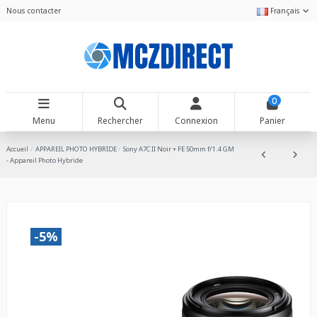
Nous contacter
Français
0
Menu
Rechercher
Connexion
Panier
Accueil
APPAREIL PHOTO HYBRIDE
Sony A7C II Noir + FE 50mm f/1.4 GM
- Appareil Photo Hybride
-5%