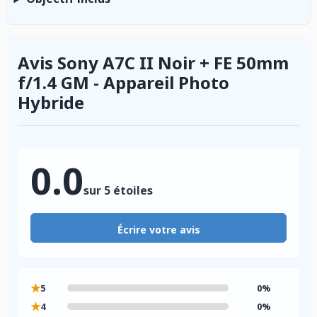
Avis Sony A7C II Noir + FE 50mm
f/1.4 GM - Appareil Photo
Hybride
0.0
sur 5 étoiles
Écrire votre avis
★
5
0%
★
4
0%