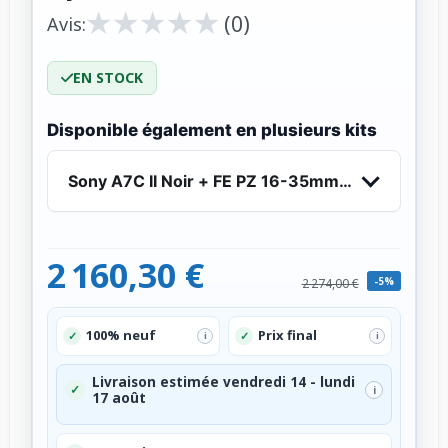
★
★
★
★
★
★
★
★
★
★
(0)
Avis:
EN STOCK
Disponible également en plusieurs kits
Sony A7C II Noir + FE PZ 16-35mm f/4 G - Appar
2 160,30 €
-5%
2 274,00 €
100% neuf
Prix final
✓
✓
i
i
Livraison estimée vendredi 14 - lundi
✓
i
17 août