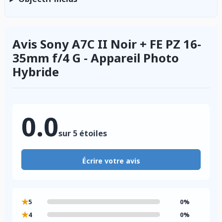
Avis Sony A7C II Noir + FE PZ 16-
35mm f/4 G - Appareil Photo
Hybride
0.0
sur 5 étoiles
Écrire votre avis
★
5
0%
★
4
0%