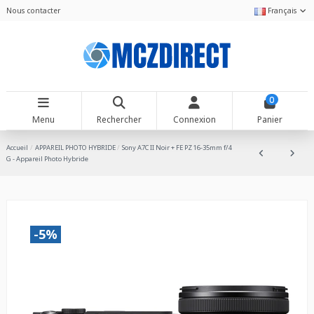
Nous contacter
Français
0
Menu
Rechercher
Connexion
Panier
Accueil
APPAREIL PHOTO HYBRIDE
Sony A7C II Noir + FE PZ 16-35mm f/4
G - Appareil Photo Hybride
-5%