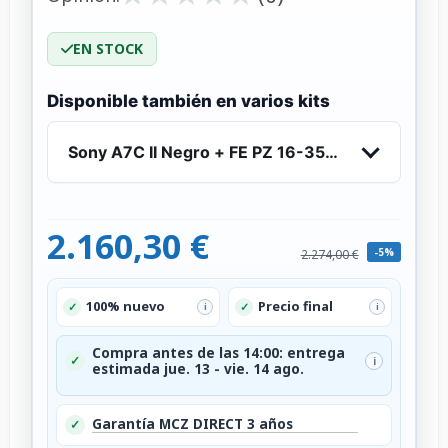
EN STOCK
Disponible también en varios kits
Sony A7C II Negro + FE PZ 16-35mm f/4 G
2.160,30 €
-5%
2.274,00 €
100% nuevo
Precio final
✓
✓
i
i
Compra antes de las 14:00: entrega
✓
i
estimada jue. 13 - vie. 14 ago.
Garantía MCZ DIRECT 3 años
✓