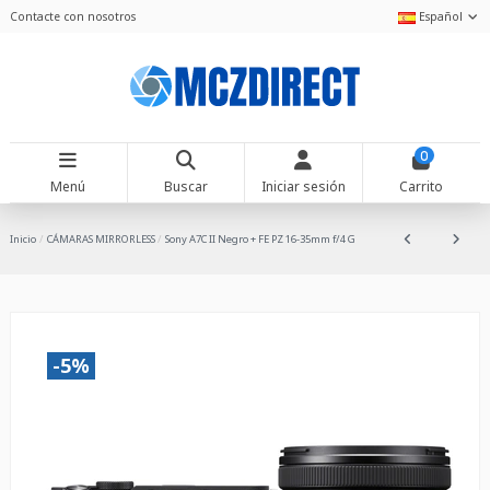
Contacte con nosotros
Español
0
Menú
Buscar
Iniciar sesión
Carrito
Inicio
CÁMARAS MIRRORLESS
Sony A7C II Negro + FE PZ 16-35mm f/4 G
-5%