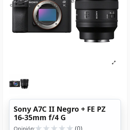
Sony A7C II Negro + FE PZ
16-35mm f/4 G
★
★
★
★
★
★
★
★
★
★
(0)
Opinión: