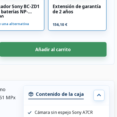
gador Sony BC-ZD1
Extensión de garantía
 baterías NP-
de 2 años
00
e una alternativa
156,10 €
Añadir al carrito
no
Contenido de la caja
 61 MPx
Cámara sin espejo Sony A7CR