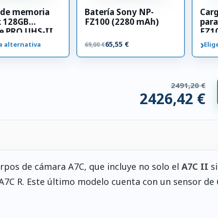
a de memoria
Batería Sony NP-
Car
k 128GB
FZ100 (2280 mAh)
para
e PRO UHS-II
FZ1
00 MB/s
›
65,55 €
a alternativa
Elig
69,00 €
2491,20 €
2426,42 €
os compatibles. 64,79 € ahorrados.
rpos de cámara A7C, que incluye no solo el
A7C II
si
 A7C R. Este último modelo cuenta con un sensor de