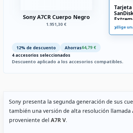
Tarjet
SanDis
Sony A7CR Cuerpo Negro
Extrem
1.951,30 €
SDXC 3
›
Elige un
64,79 €
12% de descuento
Ahorras
4 accesorios seleccionados
Descuento aplicado a los accesorios compatibles.
4 accesorios seleccionados. Descuento aplicado a los accesori
Sony presenta la segunda generación de sus cue
también una versión de alta resolución llamada
proveniente del
A7R V
.