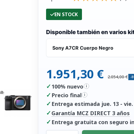
EN STOCK
Disponible también en varios ki
Sony A7CR Cuerpo Negro
1.951,30 €
2.054,00 €
-
✓
100% nuevo
i
✓
Precio final
i
✓
Entrega estimada jue. 13 - vie.
✓
Garantía MCZ DIRECT 3 años
✓
Entrega gratuita con seguro in