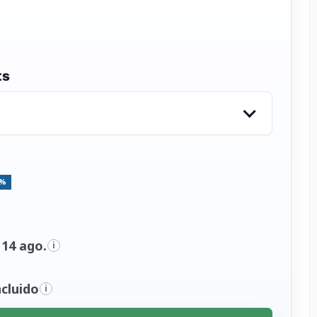
ts
5%
 14 ago.
i
cluido
i