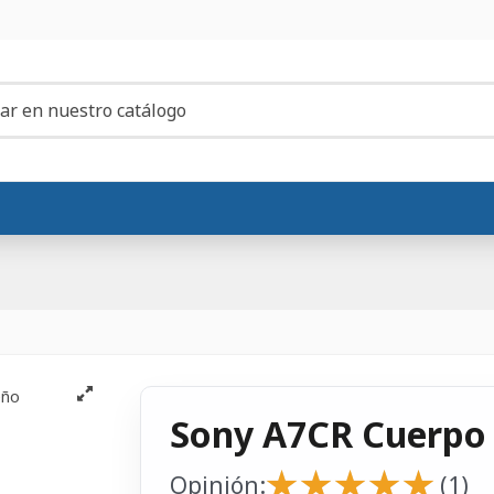
Sony A7CR Cuerpo
★
★
★
★
★
★
★
★
★
★
Opinión:
(1)