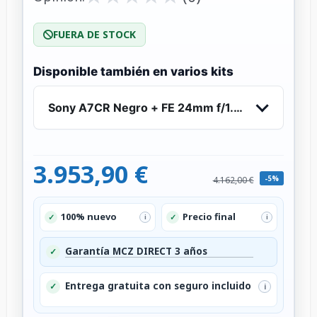
FUERA DE STOCK
Disponible también en varios kits
Sony A7CR Negro + FE 24mm f/1.4 GM
3.953,90 €
-5%
4.162,00 €
100% nuevo
Precio final
✓
✓
i
i
Garantía MCZ DIRECT 3 años
✓
Entrega gratuita con seguro incluido
✓
i