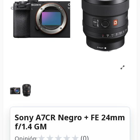
Sony A7CR Negro + FE 24mm
f/1.4 GM
★
★
★
★
★
★
★
★
★
★
(0)
Opinión: