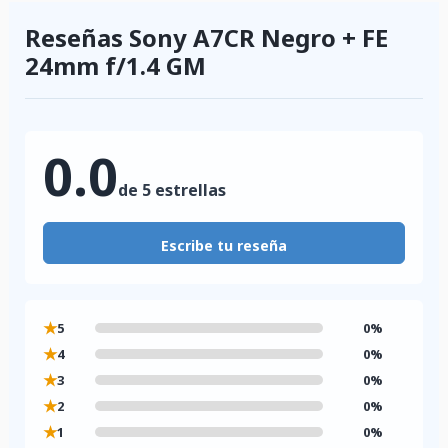
Reseñas Sony A7CR Negro + FE
24mm f/1.4 GM
0.0
de 5 estrellas
Escribe tu reseña
★
5
0%
★
4
0%
★
3
0%
★
2
0%
★
1
0%