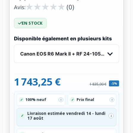
★
★
★
★
★
★
★
★
★
★
(0)
Avis:
EN STOCK
Disponible également en plusieurs kits
Canon EOS R6 Mark II + RF 24-105mm f/4-7.1 IS
1 743,25 €
-5%
1 835,00 €
100% neuf
Prix final
✓
✓
i
i
Livraison estimée vendredi 14 - lundi
✓
i
17 août