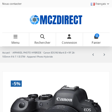
Nous contacter
Français
0
Menu
Rechercher
Connexion
Panier
Accueil
APPAREIL PHOTO HYBRIDE
Canon EOS R6 Mark II + RF 24-
105mm f/4-7.1 IS STM - Appareil Photo Hybride
-5%