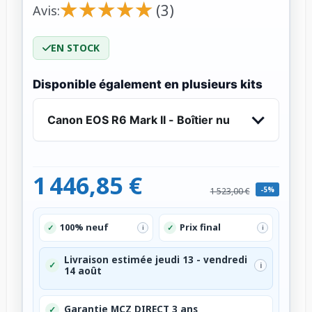
★
★
★
★
★
★
★
★
★
★
(3)
Avis:
EN STOCK
Disponible également en plusieurs kits
Canon EOS R6 Mark II - Boîtier nu
1 446,85 €
-5%
1 523,00 €
100% neuf
Prix final
✓
✓
i
i
Livraison estimée jeudi 13 - vendredi
✓
i
14 août
Garantie MCZ DIRECT 3 ans
✓