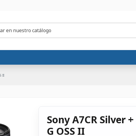
 II
Sony A7CR Silver 
G OSS II