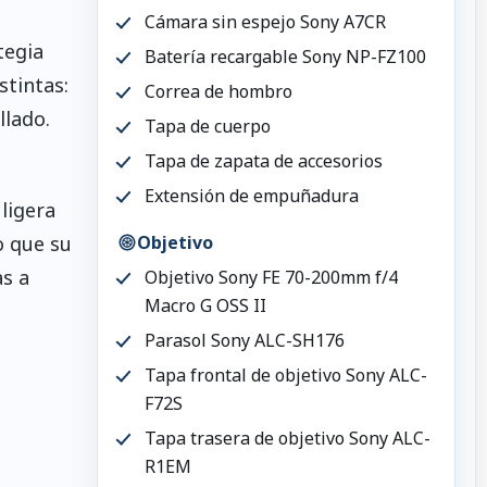
Cámara sin espejo Sony A7CR
tegia
Batería recargable Sony NP-FZ100
stintas:
Correa de hombro
llado.
Tapa de cuerpo
Tapa de zapata de accesorios
Extensión de empuñadura
ligera
o que su
Objetivo
s a
Objetivo Sony FE 70-200mm f/4
Macro G OSS II
Parasol Sony ALC-SH176
Tapa frontal de objetivo Sony ALC-
F72S
Tapa trasera de objetivo Sony ALC-
R1EM