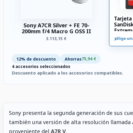
Tarjet
SanDis
Sony A7CR Silver + FE 70-
Extrem
200mm f/4 Macro G OSS II
SDXC 3
›
3.113,15 €
Elige un
75,94 €
12% de descuento
Ahorras
4 accesorios seleccionados
Descuento aplicado a los accesorios compatibles.
4 accesorios seleccionados. Descuento aplicado a los accesori
Sony presenta la segunda generación de sus cue
también una versión de alta resolución llamada
proveniente del
A7R V
.