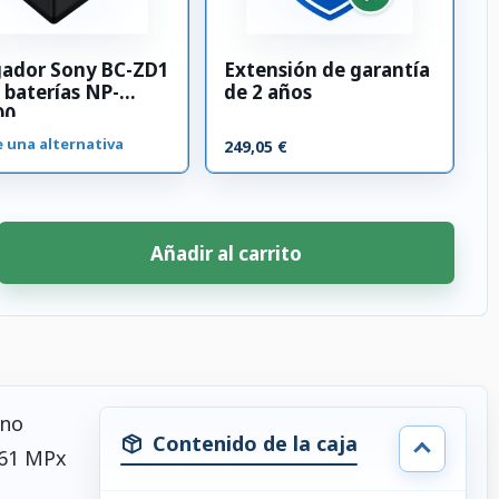
gador Sony BC-ZD1
Extensión de garantía
 baterías NP-
de 2 años
00
e una alternativa
249,05 €
Añadir al carrito
no
Contenido de la caja
 61 MPx