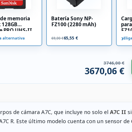
a de memoria
Batería Sony NP-
Car
k 128GB
FZ100 (2280 mAh)
para
e PRO UHS-II
FZ1
00 MB/s
›
65,55 €
a alternativa
Elig
69,00 €
3746,00 €
3670,06 €
os compatibles. 75,94 € ahorrados.
rpos de cámara A7C, que incluye no solo el
A7C II
si
 A7C R. Este último modelo cuenta con un sensor de