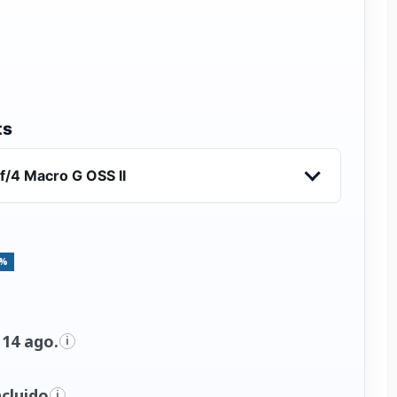
ts
/4 Macro G OSS II
5%
 14 ago.
i
cluido
i