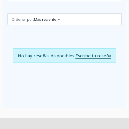
Reseñas (0)
Ordenar por:
Más reciente
No hay reseñas disponibles
Escribe tu reseña