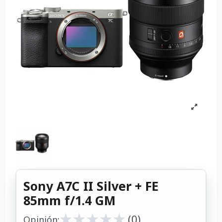
Sony A7C II Silver + FE
85mm f/1.4 GM
★
★
★
★
★
★
★
★
★
★
(0)
Opinión: