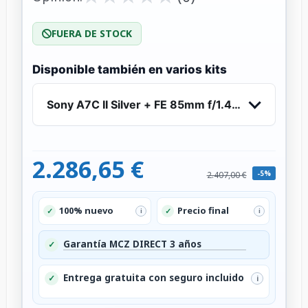
FUERA DE STOCK
Disponible también en varios kits
Sony A7C II Silver + FE 85mm f/1.4 GM
2.286,65 €
-5%
2.407,00 €
100% nuevo
Precio final
✓
✓
i
i
Garantía MCZ DIRECT 3 años
✓
Entrega gratuita con seguro incluido
✓
i