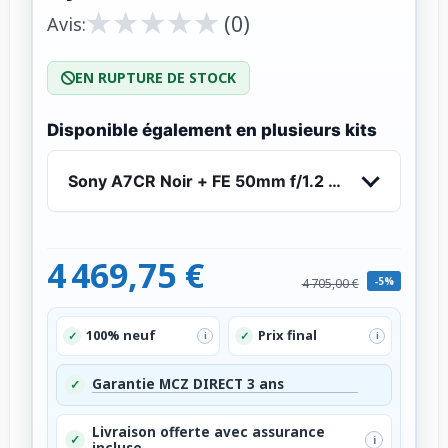
★
★
★
★
★
★
★
★
★
★
(0)
Avis:
EN RUPTURE DE STOCK
Disponible également en plusieurs kits
Sony A7CR Noir + FE 50mm f/1.2 GM - Appareil 
4 469,75 €
-5%
4 705,00 €
100% neuf
Prix final
✓
✓
i
i
Garantie MCZ DIRECT 3 ans
✓
Livraison offerte avec assurance
✓
i
incluse