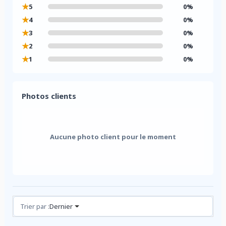
★
5
0%
★
4
0%
★
3
0%
★
2
0%
★
1
0%
Photos clients
Aucune photo client pour le moment
Avis (0)
Trier par :
Dernier