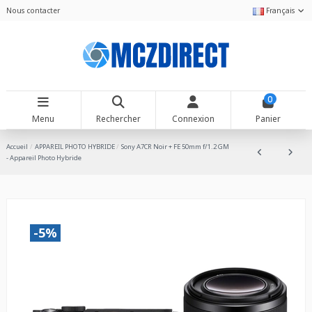
Nous contacter
Français
0
Menu
Rechercher
Connexion
Panier
Accueil
APPAREIL PHOTO HYBRIDE
Sony A7CR Noir + FE 50mm f/1.2 GM
- Appareil Photo Hybride
-5%