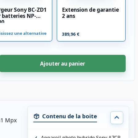
rgeur Sony BC-ZD1
Extension de garantie
 batteries NP-
2 ans
00
sissez une alternative
389,96 €
Ajouter au panier
Contenu de la boite
 61 Mpx
Appareil photo hybride Sony A7CR