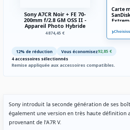
Carte 
Sony A7CR Noir + FE 70-
SanDis
200mm f/2.8 GM OSS II -
Extrem
Appareil Photo Hybride
SDXC 3
›
Choisiss
4 874,45 €
92,85 €
12% de réduction
Vous économisez
4 accessoires sélectionnés
Remise appliquée aux accessoires compatibles.
4 accessoires sélectionnés. Remise appliquée aux accessoires
Sony introduit la seconde génération de ses boî
également une version en très haute définition
provenant de l'A7R V.