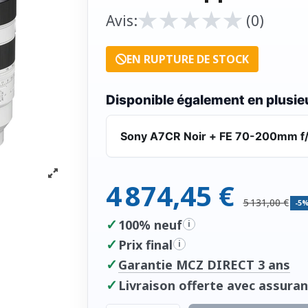
★
★
★
★
★
★
★
★
★
★
Avis:
(0)
EN RUPTURE DE STOCK
Disponible également en plusieu
Sony A7CR Noir + FE 70-200mm f/2
4 874,45 €
5 131,00 €
-5
✓
100% neuf
i
✓
Prix final
i
✓
Garantie MCZ DIRECT 3 ans
✓
Livraison offerte avec assuran