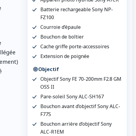
e
Batterie rechargeable Sony NP-
FZ100
Courroie d’épaule
Bouchon de boîtier
e
Cache griffe porte-accessoires
llégée
Extension de poignée
tement)
Objectif
é
Objectif Sony FE 70-200mm F2.8 GM
OSS II
Pare-soleil Sony ALC-SH167
Bouchon avant d’objectif Sony ALC-
F77S
Bouchon arrière d’objectif Sony
ALC-R1EM