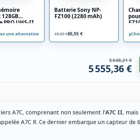
mémoire
Batterie Sony NP-
Cha
k 128GB
FZ100 (2280 mAh)
pour
e PRO UHS-II
FZ1
00 MB/s
›
65,55 €
ez une alternative
Choi
69,00 €
5 648,21 €
5 555,36 €
 compatibles. 92,85 € économisés.
tiers A7C, comprenant non seulement l'
A7C II
, mais
 appelée A7C R. Ce dernier embarque un capteur de