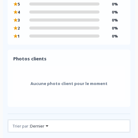
★
5
0%
★
4
0%
★
3
0%
★
2
0%
★
1
0%
Photos clients
Aucune photo client pour le moment
Avis (0)
Trier par :
Dernier