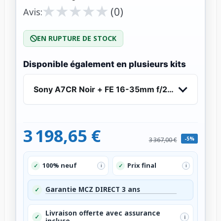
★
★
★
★
★
★
★
★
★
★
(0)
Avis:
EN RUPTURE DE STOCK
Disponible également en plusieurs kits
Sony A7CR Noir + FE 16-35mm f/2.8 GM - Appar
3 198,65 €
-5%
3 367,00 €
100% neuf
Prix final
✓
✓
i
i
Garantie MCZ DIRECT 3 ans
✓
Livraison offerte avec assurance
✓
i
incluse