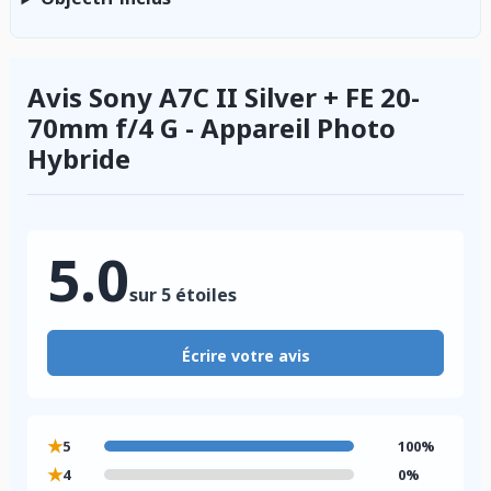
Avis Sony A7C II Silver + FE 20-
70mm f/4 G - Appareil Photo
Hybride
5.0
sur 5 étoiles
Écrire votre avis
★
5
100%
★
4
0%