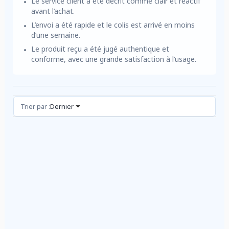
Le service client a été décrit comme clair et réactif
avant l’achat.
L’envoi a été rapide et le colis est arrivé en moins
d’une semaine.
Le produit reçu a été jugé authentique et
conforme, avec une grande satisfaction à l’usage.
Avis (1)
Trier par :
Dernier