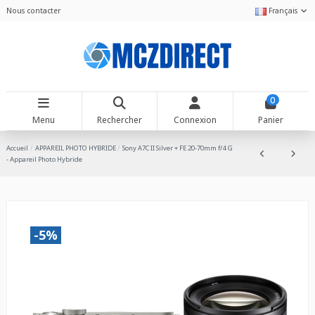
Nous contacter
Français
0
Menu
Rechercher
Connexion
Panier
Accueil
APPAREIL PHOTO HYBRIDE
Sony A7C II Silver + FE 20-70mm f/4 G
- Appareil Photo Hybride
-5%