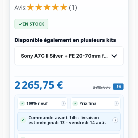
★
★
★
★
★
★
★
★
★
★
(1)
Avis:
EN STOCK
Disponible également en plusieurs kits
Sony A7C II Silver + FE 20-70mm f/4 G - Apparei
2 265,75 €
-5%
2 385,00 €
100% neuf
Prix final
✓
✓
i
i
Commande avant 14h : livraison
✓
i
estimée jeudi 13 - vendredi 14 août