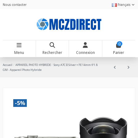
Nous contacter
Français
0
Menu
Rechercher
Connexion
Panier
Accueil
APPAREIL PHOTO HYBRIDE
Sony A7C II Silver + FE 14mm f/1.8
GM - Appareil Photo Hybride
-5%