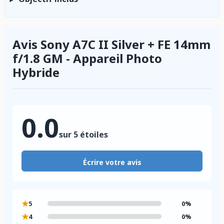
Avis Sony A7C II Silver + FE 14mm
f/1.8 GM - Appareil Photo
Hybride
0.0
sur 5 étoiles
Écrire votre avis
★
5
0%
★
4
0%