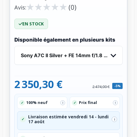
★
★
★
★
★
★
★
★
★
★
(0)
Avis:
EN STOCK
Disponible également en plusieurs kits
Sony A7C II Silver + FE 14mm f/1.8 GM - Apparei
2 350,30 €
-5%
2 474,00 €
100% neuf
Prix final
✓
✓
i
i
Livraison estimée vendredi 14 - lundi
✓
i
17 août