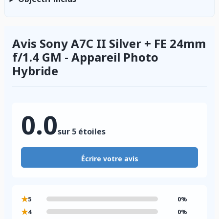
Avis Sony A7C II Silver + FE 24mm
f/1.4 GM - Appareil Photo
Hybride
0.0
sur 5 étoiles
Écrire votre avis
★
5
0%
★
4
0%