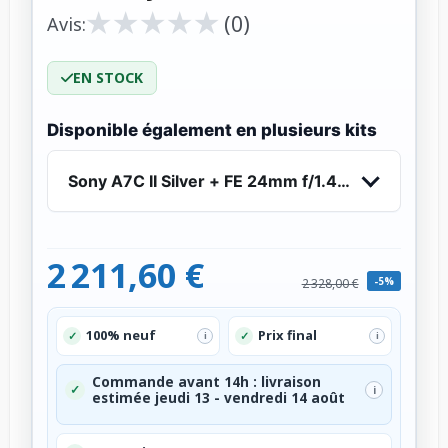
★
★
★
★
★
★
★
★
★
★
(0)
Avis:
EN STOCK
Disponible également en plusieurs kits
Sony A7C II Silver + FE 24mm f/1.4 GM - Apparei
2 211,60 €
-5%
2 328,00 €
100% neuf
Prix final
✓
✓
i
i
Commande avant 14h : livraison
✓
i
estimée jeudi 13 - vendredi 14 août