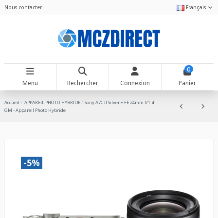
Nous contacter
Français
0
Menu
Rechercher
Connexion
Panier
Accueil
APPAREIL PHOTO HYBRIDE
Sony A7C II Silver + FE 24mm f/1.4
GM - Appareil Photo Hybride
-5%